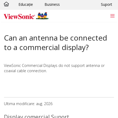
Educație
Business
Suport
Sari la conținutul principal
Can an antenna be connected
to a commercial display?
ViewSonic Commercial Displays do not support antenna or
coaxial cable connection.
Ultima modificare: aug. 2026
Display comercial Suport