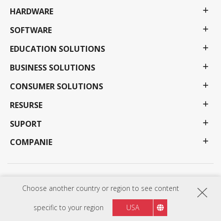
HARDWARE
SOFTWARE
EDUCATION SOLUTIONS
BUSINESS SOLUTIONS
CONSUMER SOLUTIONS
RESURSE
SUPORT
COMPANIE
Politica de Confidențialitate
Termeni de utilizare
Accesibilitate
Choose another country or region to see content
Programele, specificațiile, prețurile și disponibilitatea pot fi modificate fără notificare. Selecțiile,
ofertele și programele pot varia în funcție de țară; consultați reprezentantul dvs. ViewSonic
pentru detalii complete. Copyright © ViewSonic Corporation 2000-:thisYear . Toate drepturile
specific to your region
USA
rezervate.