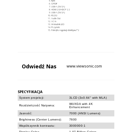
RJ45
S/PDIF
USB-A (5V/2A)
HDMI 2.0/HDCP 2.2
USB-A (5V/2A)
RS232
Audio Out
AC In
Wskaźnik LED
Przyciski
Pokrętło regulacji obiektywu*2
Odwiedź
Nas
www.viewsonic.com
SPECYFIKACJA
System projekcji:
3LCD (3x0.64" with MLA)
WUXGA with 4K
Rozdzielczość Natywna:
Enhancement
Jasność:
7000 (ANSI Lumens)
Brightness (Center Lumens):
7600
Współczynnik kontrastu:
3000000:1
Display Color:
1.07 Billion Colors