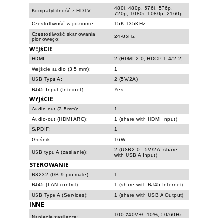
480i, 480p, 576i, 576p,
Kompatybilność z HDTV:
720p, 1080i, 1080p, 2160p
Częstotliwość w poziomie:
15K-135KHz
Częstotliwość skanowania
24-85Hz
pionowego:
WEJśCIE
HDMI:
2 (HDMI 2.0, HDCP 1.4/2.2)
Wejście audio (3,5 mm):
1
USB Typu A:
2 (5V/2A)
RJ45 Input (Internet):
Yes
WYJśCIE
Audio-out (3.5mm):
1
Audio-out (HDMI ARC):
1 (share with HDMI Input)
S/PDIF:
1
Głośnik:
16W
2 (USB2.0 - 5V/2A, share
USB typu A (zasilanie):
with USB A Input)
STEROWANIE
RS232 (DB 9-pin male):
1
RJ45 (LAN control):
1 (share with RJ45 Internet)
USB Type A (Services):
1 (share with USB A Output)
INNE
100-240V+/- 10%, 50/60Hz
Napięcie zasilacza: