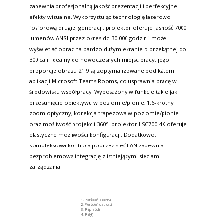
zapewnia profesjonalną jakość prezentacji i perfekcyjne
efekty wizualne. Wykorzystując technologię laserowo-
fosforową drugiej generacji, projektor oferuje jasność 7000
lumenów ANSI przez okres do 30 000 godzin i może
wyświetlać obraz na bardzo dużym ekranie o przekątnej do
300 cali. Idealny do nowoczesnych miejsc pracy, jego
proporcje obrazu 21:9 są zoptymalizowane pod kątem
aplikacji Microsoft Teams Rooms, co usprawnia pracę w
środowisku współpracy. Wyposażony w funkcje takie jak
przesunięcie obiektywu w poziomie/pionie, 1,6-krotny
zoom optyczny, korekcja trapezowa w poziomie/pionie
oraz możliwość projekcji 360°, projektor LSC700-4K oferuje
elastyczne możliwości konfiguracji. Dodatkowo,
kompleksowa kontrola poprzez sieć LAN zapewnia
bezproblemową integrację z istniejącymi sieciami
zarządzania.
Pierścień zoomu
Pierścień ostrości
IR (przód)
IR (tył)