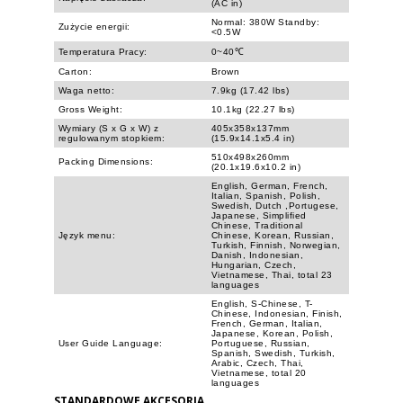
(AC in)
Normal: 380W Standby:
Zużycie energii:
<0.5W
Temperatura Pracy:
0~40℃
Carton:
Brown
Waga netto:
7.9kg (17.42 lbs)
Gross Weight:
10.1kg (22.27 lbs)
Wymiary (S x G x W) z
405x358x137mm
regulowanym stopkiem:
(15.9x14.1x5.4 in)
510x498x260mm
Packing Dimensions:
(20.1x19.6x10.2 in)
English, German, French,
Italian, Spanish, Polish,
Swedish, Dutch ,Portugese,
Japanese, Simplified
Chinese, Traditional
Język menu:
Chinese, Korean, Russian,
Turkish, Finnish, Norwegian,
Danish, Indonesian,
Hungarian, Czech,
Vietnamese, Thai, total 23
languages
English, S-Chinese, T-
Chinese, Indonesian, Finish,
French, German, Italian,
Japanese, Korean, Polish,
User Guide Language:
Portuguese, Russian,
Spanish, Swedish, Turkish,
Arabic, Czech, Thai,
Vietnamese, total 20
languages
STANDARDOWE AKCESORIA␣