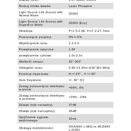
Rodzaj źródła światła:
Laser Phosphor
Light Source Life (hours) with
20000
Normal Mode:
Light Source Life (hours) with
30000 (Eco)
SuperEco Mode:
Obiektyw:
F=1.5-2.08, f=17.2-27.7mm
Przesunięcie projekcji:
0%+/-5%
Współczynnik rzutu:
1.2-2.0
Powiększenie optyczne:
1.6X
powiększenie cyfrowe:
1.0x-2.0x
Wielkość obrazu:
30"-300"
Odległość rzutu:
0.80-13.35m (100"@2.66m)
Korekcja trapezowa:
H:+/-25° , V:+/-30°
Auto Keystone:
+/- 30° (V)
Zasięg przesunięcia obiektywu
+66%, 0%
w pionie:
Zasięg przesunięcia obiektywu
+29%, -29%
w poziomie:
Dźwięk (tryb normalny):
37dB
Dźwięk (tryb oszczędny):
26dB
Opóźnienie sygnału
32ms
wejściowego:
VGA(640 x 480) to 4K(3840
Obsługa rozdzielczości:
x 2160)