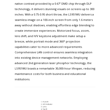
native contrast provided by a 0.67” DMD chip through DLP
technology, it delivers stunning visuals on screens up to 300
inches. With a 0.75-0.95 short throw, the LS951WU delivers a
seamless image on a 100-inch screen from only 1.6 meters
away without shadows, enabling effortless edge blending to
create immersive experiences. Motorized focus, zoom,
lens shift, and H/V keystone adjustment make setup a
breeze, while portrait mode and 360° projection
capabilities cater to more advanced requirements.
Comprehensive LAN control ensures seamless integration
into existing device management networks. Employing
advanced 2nd generation laser phosphor technology, the
LS951WU boasts a remarkable 30,000-hour lifespan, reducing
maintenance costs for both business and educational
institutions.
Front IR
LED Indicator
Lens
Top IR