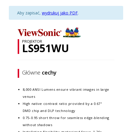
Aby zapisać,
wydrukuj jako PDF
.
PROJEKTOR
LS951WU
Główne
cechy
8,000 ANSI Lumens ensure vibrant images in large
venues
High native contrast ratio provided by a 0.67"
DMD chip and DLP technology
0.75-0.95 short throw for seamless edge-blending
without shadows
Installation flexibility: motorized focus, 1.26x