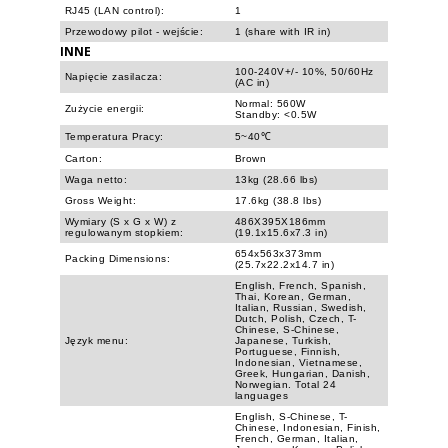
RJ45 (LAN control):
1
Przewodowy pilot - wejście:
1 (share with IR in)
INNE
100-240V+/- 10%, 50/60Hz
Napięcie zasilacza:
(AC in)
Normal: 560W
Zużycie energii:
Standby: <0.5W
Temperatura Pracy:
5~40℃
Carton:
Brown
Waga netto:
13kg (28.66 lbs)
Gross Weight:
17.6kg (38.8 lbs)
Wymiary (S x G x W) z
486X395X186mm
regulowanym stopkiem:
(19.1x15.6x7.3 in)
654x563x373mm
Packing Dimensions:
(25.7x22.2x14.7 in)
English, French, Spanish,
Thai, Korean, German,
Italian, Russian, Swedish,
Dutch, Polish, Czech, T-
Chinese, S-Chinese,
Język menu:
Japanese, Turkish,
Portuguese, Finnish,
Indonesian, Vietnamese,
Greek, Hungarian, Danish,
Norwegian. Total 24
languages
English, S-Chinese, T-
Chinese, Indonesian, Finish,
French, German, Italian,