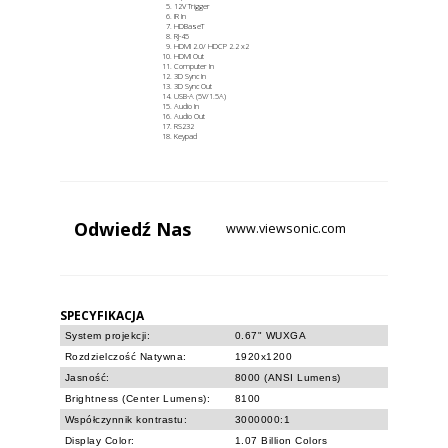
12V Trigger
IR In
HDBaseT
RJ-45
HDMI 2.0/ HDCP 2.2 x2
HDMI Out
Computer In
3D Sync In
3D Sync Out
USB-A (5V/1.5A)
Audio In
Audio Out
RS232
Keypad
Odwiedź
Nas
www.viewsonic.com
SPECYFIKACJA
System projekcji:
0.67" WUXGA
Rozdzielczość Natywna:
1920x1200
Jasność:
8000 (ANSI Lumens)
Brightness (Center Lumens):
8100
Współczynnik kontrastu:
3000000:1
Display Color:
1.07 Billion Colors