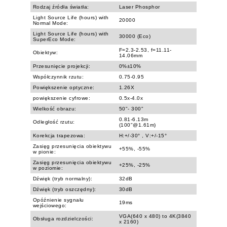
Rodzaj źródła światła:
Laser Phosphor
Light Source Life (hours) with
20000
Normal Mode:
Light Source Life (hours) with
30000 (Eco)
SuperEco Mode:
F=2.3-2.53, f=11.11-
Obiektyw:
14.06mm
Przesunięcie projekcji:
0%±10%
Współczynnik rzutu:
0.75-0.95
Powiększenie optyczne:
1.26X
powiększenie cyfrowe:
0.5x-4.0x
Wielkość obrazu:
50"- 300"
0.81-6.13m
Odległość rzutu:
(100"@1.61m)
Korekcja trapezowa:
H:+/-30° , V:+/-15°
Zasięg przesunięcia obiektywu
+55%, -55%
w pionie:
Zasięg przesunięcia obiektywu
+25%, -25%
w poziomie:
Dźwięk (tryb normalny):
32dB
Dźwięk (tryb oszczędny):
30dB
Opóźnienie sygnału
19ms
wejściowego:
VGA(640 x 480) to 4K(3840
Obsługa rozdzielczości:
x 2160)