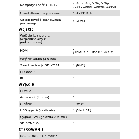
480i, 480p, 576i, 576p,
Kompatybilność z HDTV:
720p, 1080i, 1080p, 2160p
Częstotliwość w poziomie:
15K-135KHz
Częstotliwość skanowania
23-120Hz
pionowego:
WEJśCIE
Wejście komputera
(współdzielony z
1
podzespołem):
2
HDMI:
(HDMI 2.0, HDCP 1.4/2.2)
Wejście audio (3,5 mm):
1
Synchronizacja 3D VESA:
1 (BNC)
HDBaseT:
1
IR In:
1
WYJśCIE
HDMI out:
1
Audio-out (3.5mm):
1
Głośnik:
10W x2
USB typu A (zasilanie):
1 (5V/1.5A)
Sygnał 12V (gniazdo 3,5 mm):
1
3D SYNC Out:
1
STEROWANIE
RS232 (DB 9-pin male):
1