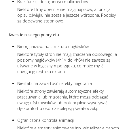
Brak funkcji dostępności multimediów
Niektóre filmy obecnie nie mają napisów, a funkcja
opisu dźwięku nie została jeszcze wdrożona. Podpisy
są dodawane stopniowo.
Kwestie niskiego priorytetu
Nieorganizowana struktura nagłówków
Niektóre tytuły stron nie mają znaczenia opisowego, a
poziomy nagłówków (<h1> do <h6>) nie zawsze są
używane w logicznym porządku, co może mylić
nawigację czytnika ekranu.
Niestabilna zawartość i efekty migotania
Niektóre strony zawierają automatyczne efekty
przesuwania lub migotania, które mogą odciągać
uwagę użytkowników lub potencjalnie wywoływać
dyskomfort u osób z epilepsją światłoczułą.
Ograniczona kontrola animacji
Niektóre elementy animowane (np. wizualizacje danych