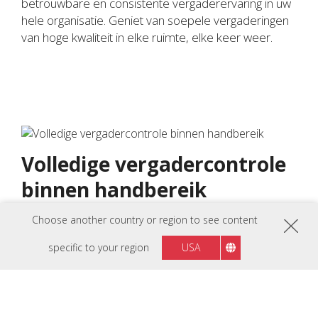
betrouwbare en consistente vergaderervaring in uw
hele organisatie. Geniet van soepele vergaderingen
van hoge kwaliteit in elke ruimte, elke keer weer.
Volledige vergadercontrole
binnen handbereik
Geniet van intuïtieve aanraakbediening met de
Choose another country or region to see content
MRC1010-TN TeamJoin Touch Console. Dit 10,1”
specific to your region
USA
Full HD anti-glare touchscreen met Direct HDMI
Ingest-connectiviteit voor BYOD-presentaties biedt
een gebruiksvriendelijke Microsoft Teams-interface
waarmee je vergaderingen kunt starten, eraan kunt