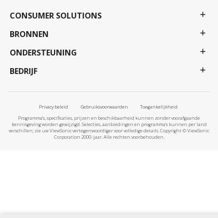
CONSUMER SOLUTIONS
BRONNEN
ONDERSTEUNING
BEDRIJF
Privacy beleid
Gebruiksvoorwaarden
Toegankelijkheid
Programma's, specificaties, prijzen en beschikbaarheid kunnen zonder voorafgaande
kennisgeving worden gewijzigd. Selecties, aanbiedingen en programma's kunnen per land
verschillen; zie uw ViewSonic vertegenwoordiger voor volledige details. Copyright © ViewSonic
Corporation 2000-:jaar. Alle rechten voorbehouden.