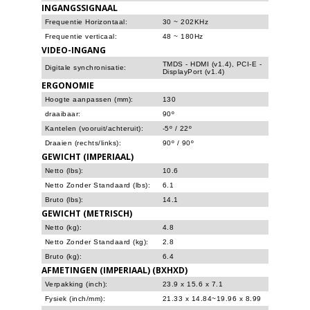
INGANGSSIGNAAL
Frequentie Horizontaal:
30 ~ 202KHz
Frequentie verticaal:
48 ~ 180Hz
VIDEO-INGANG
TMDS - HDMI (v1.4), PCI-E -
Digitale synchronisatie:
DisplayPort (v1.4)
ERGONOMIE
Hoogte aanpassen (mm):
130
draaibaar:
90º
Kantelen (vooruit/achteruit):
-5º / 22º
Draaien (rechts/links):
90º / 90º
GEWICHT (IMPERIAAL)
Netto (lbs):
10.6
Netto Zonder Standaard (lbs):
6.1
Bruto (lbs):
14.1
GEWICHT (METRISCH)
Netto (kg):
4.8
Netto Zonder Standaard (kg):
2.8
Bruto (kg):
6.4
AFMETINGEN (IMPERIAAL) (BXHXD)
Verpakking (inch):
23.9 x 15.6 x 7.1
Fysiek (inch/mm):
21.33 x 14.84~19.96 x 8.99