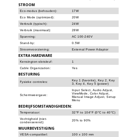
STROOM
Eco-modus (behouden):
17W
Eco Mode (optimized):
20W
Verbruik (typisch):
24W
Verbruik (maximaal):
28W
Spanning:
AC 100-240V
Stand-by:
0.5W
Stroomvoorziening:
External Power Adaptor
EXTRA HARDWARE
Kensington-slotsleuf:
1
Cable Organization:
Yes
BESTURING
Key 1 (favorite), Key 2, Key
Fysieke controles:
3, Key 4, Key 5 (power)
Input Select, Audio Adjust,
ViewMode, Color Adjust,
Schermweergave:
Manual Image Adjust, Setup
Menu
BEDRIJFSOMSTANDIGHEDEN:
Temperatuur:
32°F to 104°F (0°C to 40°C)
Vochtigheid (niet-
20% to 90%
condenserend):
MUURBEVESTIGING
VESA-compatibel:
100 x 100 mm