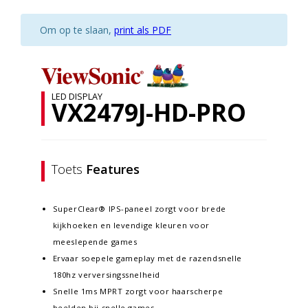
Om op te slaan,
print als PDF
LED DISPLAY
VX2479J-HD-PRO
Toets
Features
SuperClear® IPS-paneel zorgt voor brede
kijkhoeken en levendige kleuren voor
meeslepende games
Ervaar soepele gameplay met de razendsnelle
180hz verversingssnelheid
Snelle 1ms MPRT zorgt voor haarscherpe
beelden bij snelle games