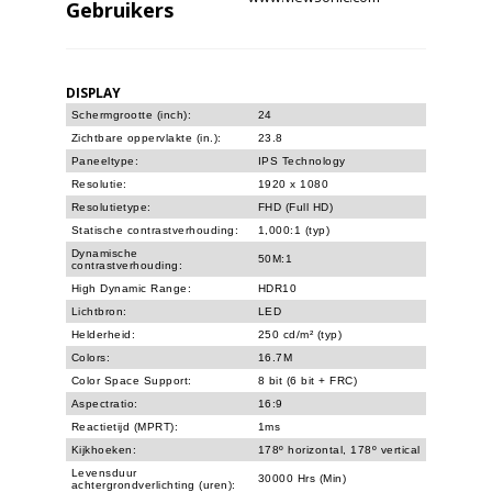
Gebruikers
DISPLAY
Schermgrootte (inch):
24
Zichtbare oppervlakte (in.):
23.8
Paneeltype:
IPS Technology
Resolutie:
1920 x 1080
Resolutietype:
FHD (Full HD)
Statische contrastverhouding:
1,000:1 (typ)
Dynamische
50M:1
contrastverhouding:
High Dynamic Range:
HDR10
Lichtbron:
LED
Helderheid:
250 cd/m² (typ)
Colors:
16.7M
Color Space Support:
8 bit (6 bit + FRC)
Aspectratio:
16:9
Reactietijd (MPRT):
1ms
Kijkhoeken:
178º horizontal, 178º vertical
Levensduur
30000 Hrs (Min)
achtergrondverlichting (uren):