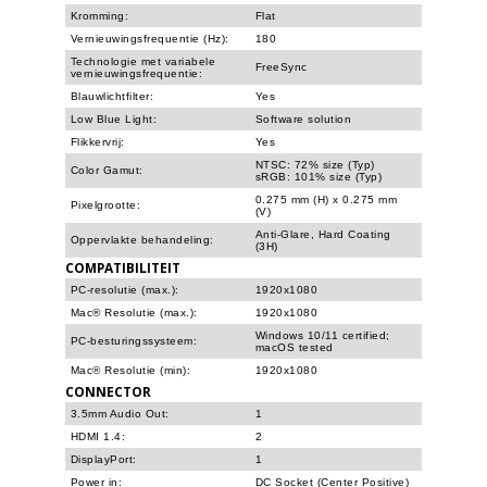
Kromming:
Flat
Vernieuwingsfrequentie (Hz):
180
Technologie met variabele
FreeSync
vernieuwingsfrequentie:
Blauwlichtfilter:
Yes
Low Blue Light:
Software solution
Flikkervrij:
Yes
NTSC: 72% size (Typ)
Color Gamut:
sRGB: 101% size (Typ)
0.275 mm (H) x 0.275 mm
Pixelgrootte:
(V)
Anti-Glare, Hard Coating
Oppervlakte behandeling:
(3H)
COMPATIBILITEIT
PC-resolutie (max.):
1920x1080
Mac® Resolutie (max.):
1920x1080
Windows 10/11 certified;
PC-besturingssysteem:
macOS tested
Mac® Resolutie (min):
1920x1080
CONNECTOR
3.5mm Audio Out:
1
HDMI 1.4:
2
DisplayPort:
1
Power in:
DC Socket (Center Positive)