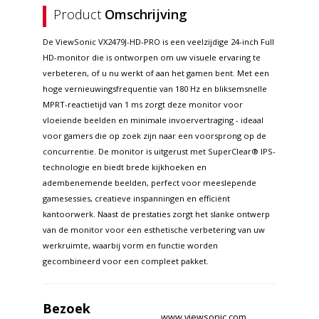
Product
Omschrijving
De ViewSonic VX2479J-HD-PRO is een veelzijdige 24-inch Full
HD-monitor die is ontworpen om uw visuele ervaring te
verbeteren, of u nu werkt of aan het gamen bent. Met een
hoge vernieuwingsfrequentie van 180 Hz en bliksemsnelle
MPRT-reactietijd van 1 ms zorgt deze monitor voor
vloeiende beelden en minimale invoervertraging - ideaal
voor gamers die op zoek zijn naar een voorsprong op de
concurrentie. De monitor is uitgerust met SuperClear® IPS-
technologie en biedt brede kijkhoeken en
adembenemende beelden, perfect voor meeslepende
gamesessies, creatieve inspanningen en efficiënt
kantoorwerk. Naast de prestaties zorgt het slanke ontwerp
van de monitor voor een esthetische verbetering van uw
werkruimte, waarbij vorm en functie worden
gecombineerd voor een compleet pakket.
Bezoek
www.viewsonic.com