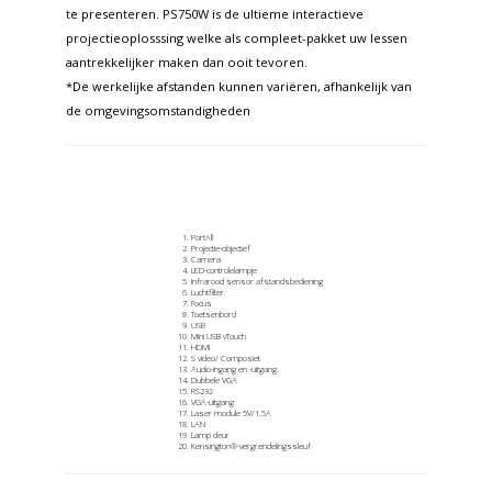
te presenteren. PS750W is de ultieme interactieve
projectieoplosssing welke als compleet-pakket uw lessen
aantrekkelijker maken dan ooit tevoren.
*De werkelijke afstanden kunnen variëren, afhankelijk van
de omgevingsomstandigheden
PortAll
Projectie-objectief
Camera
LED-controlelampje
Infrarood sensor afstandsbediening
Luchtfilter
Focus
Toetsenbord
USB
Mini USB vTouch
HDMI
S video/ Composiet
Audio-ingang en -uitgang.
Dubbele VGA
RS232
VGA-uitgang
Laser module 5V/1.5A
LAN
Lamp deur
Kensington®-vergrendelingssleuf