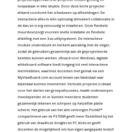
toepasbaar in elke situatie. Door deze korte projectie-
afstand voorkomt het schaduwen op afbeeldingen. De
interactieve alles-in-één-oplossing stimuleert collaboratie in
de klas en is erg eenvoudig te installeren. Onze flexibele
muursteunzorgt vooreen snelle installatie en flexibele
afstelling met een 3-as uitlijnsysteem. De interactieve
module ondersteunt en herkent aanraking met de vinger,
zodat de gebruikers gezamenlijk aan de geprojecteerde
beelden kunnen werken. vBoard voor Windows, digitale
whiteboard-software biedt toegang tot veel interactieve
leermiddelen, waarmee docenten met gemak via een
MyViewBoard.com account lessen van klaslokaal naar
klaslokaal kunnen meenemen. Verticale projectie is ideaal
voor het starten van groepsdiscussies, maakt onderwerpen
meeslepender en er kunnen meerdere studenten
gezamenlijk tekenen en schrijven op hetzelfde platte
scherm. Het gebruik van het slim verborgen PortAll™
compartiment van de PS750W geeft meer flexibiliteit bij het
gebruik van draadloze dongles en PC sticks en geeft
docenten de mogelijkheid om hun eigen aangepaste lesstof