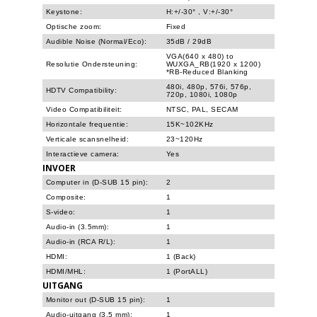
Keystone:
H:+/-30° , V:+/-30°
Optische zoom:
Fixed
Audible Noise (Normal/Eco):
35dB / 29dB
VGA(640 x 480) to
Resolutie Ondersteuning:
WUXGA_RB(1920 x 1200)
*RB-Reduced Blanking
480i, 480p, 576i, 576p,
HDTV Compatibility:
720p, 1080i, 1080p
Video Compatibiliteit:
NTSC, PAL, SECAM
Horizontale frequentie:
15K~102KHz
Verticale scansnelheid:
23~120Hz
Interactieve camera:
Yes
INVOER
Computer in (D-SUB 15 pin):
2
Composite:
1
S-video:
1
Audio-in (3.5mm):
1
Audio-in (RCA R/L):
1
HDMI:
1 (Back)
HDMI/MHL:
1 (PortALL)
UITGANG
Monitor out (D-SUB 15 pin):
1
Audio-uitgang (3,5 mm):
1