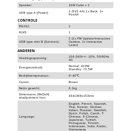
Speaker:
10W Cube x 2
2 (5V2.4A) 1x Back, 1x
USB type A (Power):
PortAll
CONTROLE
RS232:
1
RJ45:
1
2 (1x FW Update/Interactive
USB type mini B (Services):
Camera, 1x Interactive
Laser)
ANDEREN
100-240V+/- 10%, 50/60Hz
Voedingsspanning:
AC
Normal: 410W
Energieverbruik:
Standby: <0.5W
Bedrijfstemperatuur::
0~40℃
Carton:
Brown
Netto gewicht:
6.1kg
Dimensions (WxDxH)
434x388x153mm
w/adjustment foot:
English, French, Spanish,
Thai, Korean, German,
Italian, Russian, Swedish,
Dutch, Polish, Czech, T-
Language:
Chinese, S-Chinese,
Japanese, Turkish,
Portuguese, Finnish,
Indonesian, India, Arabic,
Vietnamese