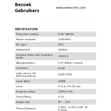
Bezoek
www.viewsonic.com
Gebruikers
SPECIFICATION
Projection system:
0.65" WXGA
Native resolutie:
1280x800
DC type:
DC3
Helderheid:
3500lm
Contrast Ratio with SuperEco
10000:1
mode:
Weergavekleur:
1.07 Billion Colours
Lichtbron:
Lamp
Light source life
3000/7500
(Nor/SuperEco):
Lamp Watt:
240W
Lens:
F=2.4, f=3.35 mm
Projectie offset:
130%+/-5%
Throw Ratio:
0.23
Image size:
87" - 112"
0.09m - 0.25m (100" @
Throw Distance:
0.16m)