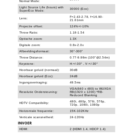
Normal Mode:
Light Source Life (hours) with
30000 (Eco)
SuperEco Mode:
F=2.43-2.78, f=16.90-
Lens:
21.61mm
Projectie offset:
124%+/-10%
Throw Ratio:
1.18-1.54
Optische zoom:
1.3X
Digitale zoom:
0.8x-2.0x
Afbeeldingsformaat:
30"-300"
Throw Distance:
0.77-9.98m (100"@2.54m)
Keystone:
H:+/-30° , V:+/-30°
Hoorbaar geluid (normaal):
30dB
Hoorbaar geluid (Eco):
24dB
Ingangsvertraging:
49.5ms
VGA(640 x 480) to WUXGA
Resolutie Ondersteuning:
RB(1920 x 1200) *RB-
Reduced Blanking
480i, 480p, 576i, 576p,
HDTV Compatibility:
720p, 1080i, 1080p
Horizontale frequentie:
15K-102KHz
Verticale scansnelheid:
24-120Hz
INVOER
HDMI:
2 (HDMI 1.4, HDCP 1.4)