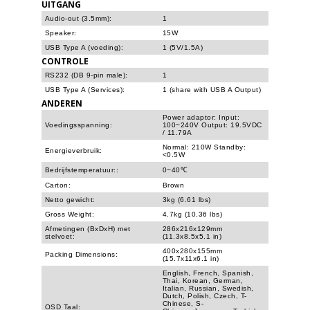
UITGANG
Audio-out (3.5mm):
1
Speaker:
15W
USB Type A (voeding):
1 (5V/1.5A)
CONTROLE
RS232 (DB 9-pin male):
1
USB Type A (Services):
1 (share with USB A Output)
ANDEREN
Power adaptor: Input:
Voedingsspanning:
100~240V Output: 19.5VDC
/ 11.79A
Normal: 210W Standby:
Energieverbruik:
<0.5W
Bedrijfstemperatuur::
0~40℃
Carton:
Brown
Netto gewicht:
3kg (6.61 lbs)
Gross Weight:
4.7kg (10.36 lbs)
Afmetingen (BxDxH) met
286x216x129mm
stelvoet:
(11.3x8.5x5.1 in)
400x280x155mm
Packing Dimensions:
(15.7x11x6.1 in)
English, French, Spanish,
Thai, Korean, German,
Italian, Russian, Swedish,
Dutch, Polish, Czech, T-
Chinese, S-
OSD Taal: