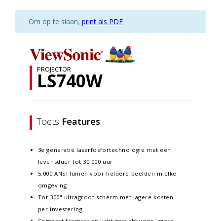
Om op te slaan,
print als PDF
PROJECTOR
LS740W
Toets
Features
3e generatie laserfosfortechnologie met een
levensduur tot 30.000 uur
5.000 ANSI lumen voor heldere beelden in elke
omgeving
Tot 300" ultragroot scherm met lagere kosten
per investering
Compact formaat en licht gewicht voor lagere