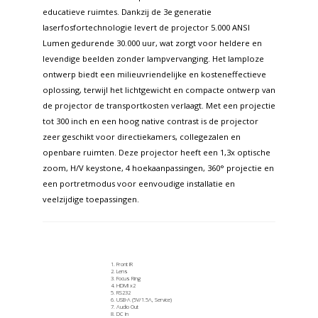
educatieve ruimtes. Dankzij de 3e generatie
laserfosfortechnologie levert de projector 5.000 ANSI
Lumen gedurende 30.000 uur, wat zorgt voor heldere en
levendige beelden zonder lampvervanging. Het lamploze
ontwerp biedt een milieuvriendelijke en kosteneffectieve
oplossing, terwijl het lichtgewicht en compacte ontwerp van
de projector de transportkosten verlaagt. Met een projectie
tot 300 inch en een hoog native contrast is de projector
zeer geschikt voor directiekamers, collegezalen en
openbare ruimten. Deze projector heeft een 1,3x optische
zoom, H/V keystone, 4 hoekaanpassingen, 360° projectie en
een portretmodus voor eenvoudige installatie en
veelzijdige toepassingen.
Front IR
Lens
Focus Ring
HDMI x2
RS232
USB-A (5V/1.5A, Service)
Audio Out
DC In