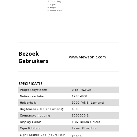
Zoom Ring
Top IR
Keypad
Power Button
Bezoek
www.viewsonic.com
Gebruikers
SPECIFICATIE
Projectiesysteem:
0.65" WXGA
Native resolutie:
1280x800
Helderheid:
5000 (ANSI Lumens)
Brightness (Center Lumens):
6000
Contrastverhouding:
3000000:1
Display Color:
1.07 Billion Colors
Type lichtbron:
Laser Phosphor
Light Source Life (hours) with
20000