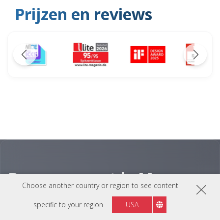
Prijzen en reviews
Doe meer met je Mac
Choose another country or region to see content
De VP88-serie is gemaakt voor professionals die
specific to your region
USA
nauwkeurige visuele prestaties en moeiteloze