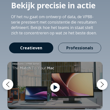
Bekijk precisie in actie
Of het nu gaat om ontwerp of data, de VP88-
serie presteert met consistentie die resultaten
definieert. Bekijk hoe het teams in staat stelt
zich te concentreren op wat ze het beste doen.
Creatieven
Professionals