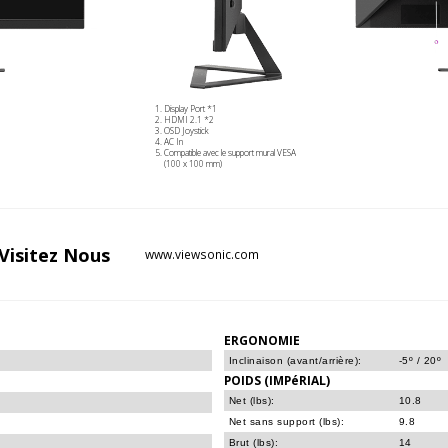
Display Port *1
HDMI 2.1 *2
OSD Joystick
AC In
Compatible avec le support mural VESA
(100 x 100 mm)
Visitez
Nous
www.viewsonic.com
ERGONOMIE
Inclinaison (avant/arrière):
-5º / 20º
POIDS (IMPéRIAL)
Net (lbs):
10.8
Net sans support (lbs):
9.8
Brut (lbs):
14