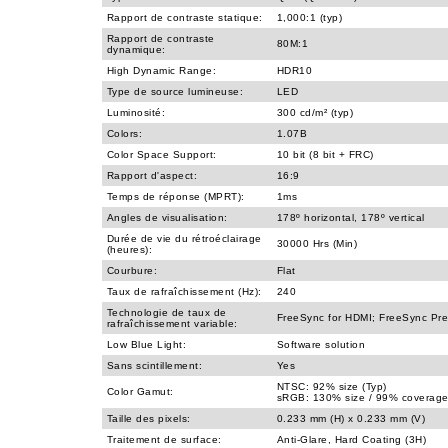
Rapport de contraste statique:
1,000:1 (typ)
Rapport de contraste
80M:1
dynamique:
High Dynamic Range:
HDR10
Type de source lumineuse:
LED
Luminosité:
300 cd/m² (typ)
Colors:
1.07B
Color Space Support:
10 bit (8 bit + FRC)
Rapport d'aspect:
16:9
Temps de réponse (MPRT):
1ms
Angles de visualisation:
178º horizontal, 178º vertical
Durée de vie du rétroéclairage
30000 Hrs (Min)
(heures):
Courbure:
Flat
Taux de rafraîchissement (Hz):
240
Technologie de taux de
FreeSync for HDMI; FreeSync Pre
rafraîchissement variable:
Low Blue Light:
Software solution
Sans scintillement:
Yes
NTSC: 92% size (Typ)
Color Gamut:
sRGB: 130% size / 99% coverage
Taille des pixels:
0.233 mm (H) x 0.233 mm (V)
Traitement de surface:
Anti-Glare, Hard Coating (3H)