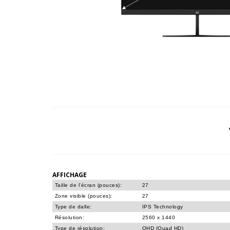
AFFICHAGE
Taille de l'écran (pouces):
27
Zone visible (pouces):
27
Type de dalle:
IPS Technology
Résolution:
2560 x 1440
Type de résolution:
QHD (Quad HD)