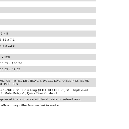
.5 x 5
7.85 x 7.1
4.4 x 1.85
1 x 128
453.35 x 180.26
365.65 x 47.05
MC, CB, RoHS, ErP, REACH, WEEE, EAC, UkrSEPRO, BSMI,
I, PSE, BIS
2K-PRO-3 x1, 3-pin Plug (IEC C13 / CEE22) x1, DisplayPort
.4; Male-Male) x1, Quick Start Guide x1
spose of in accordance with local, state or federal laws.
 offered may differ from market to market