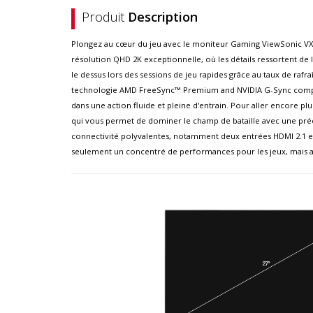
Produit
Description
Plongez au cœur du jeu avec le moniteur Gaming ViewSonic VX275
résolution QHD 2K exceptionnelle, où les détails ressortent de 
le dessus lors des sessions de jeu rapides grâce au taux de rafr
technologie AMD FreeSync™ Premium and NVIDIA G-Sync compatib
dans une action fluide et pleine d'entrain. Pour aller encore pl
qui vous permet de dominer le champ de bataille avec une préci
connectivité polyvalentes, notamment deux entrées HDMI 2.1 et 
seulement un concentré de performances pour les jeux, mais au