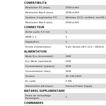
COMPATIBILITé
Résolution PC (max):
2560x1440
Résolution Mac® (max):
2560x1440
Système d'exploitation PC:
Windows 10/11 certified; macOS 
Résolution Mac® (min):
2560x1440
CONNECTEUR
Sortie audio 3,5 mm:
1
HDMI 2.1:
2
DisplayPort:
1
Entrée d'alimentation:
3-pin Socket (IEC C14 / CEE22)
ALIMENTATION
Mode Eco (économisé):
19W
Eco Mode (optimized):
24W
Consommation (typique):
28W
Consommation (max):
30W
Tension:
AC 100-240V
En veille:
0.5W
Alimentation électrique:
Internal Power Supply
MATéRIEL SUPPLéMENTAIRE
Fente de verrouillage
1
Kensington:
COMMANDES