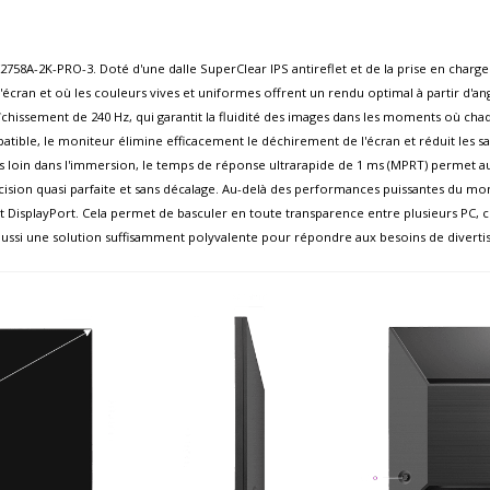
8A-2K-PRO-3. Doté d'une dalle SuperClear IPS antireflet et de la prise en charge
l'écran et où les couleurs vives et uniformes offrent un rendu optimal à partir d'a
aîchissement de 240 Hz, qui garantit la fluidité des images dans les moments où cha
le, le moniteur élimine efficacement le déchirement de l'écran et réduit les s
us loin dans l'immersion, le temps de réponse ultrarapide de 1 ms (MPRT) permet aux
sion quasi parfaite et sans décalage. Au-delà des performances puissantes du mon
DisplayPort. Cela permet de basculer en toute transparence entre plusieurs PC, co
ssi une solution suffisamment polyvalente pour répondre aux besoins de divertis