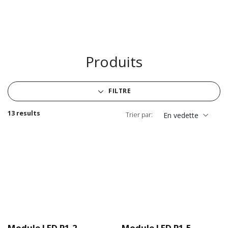
Produits
FILTRE
13 results
Trier par:
En vedette
Module LED P1.2 -
Module LED P1.5 -