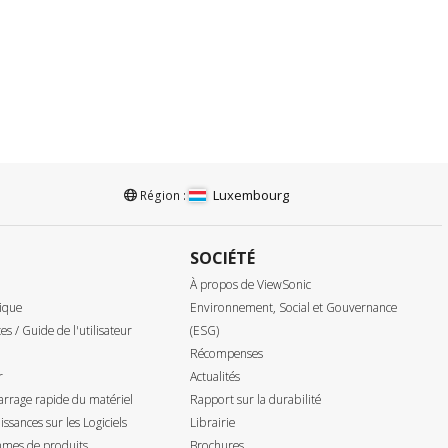
Luxembourg
Région :
SOCIÉTÉ
À propos de ViewSonic
ique
Environnement, Social et Gouvernance
tes / Guide de l'utilisateur
(ESG)
Récompenses
r
Actualités
rrage rapide du matériel
Rapport sur la durabilité
ssances sur les Logiciels
Librairie
mes de produits
Brochures