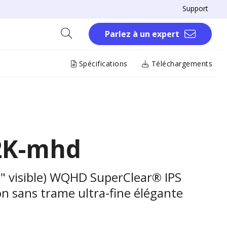
Support
Parlez à un expert
Spécifications
Téléchargements
2K-mhd
" visible) WQHD SuperClear® IPS
n sans trame ultra-fine élégante