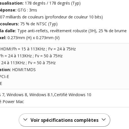
sualisation:
178 degrés / 178 degrés (Typ)
réponse:
GTG : 3ms
,07 milliards de couleurs (profondeur de couleur 10 bits)
couleurs:
75 % de NTSC (Typ)
la dalle:
Type anti-reflets, revêtement robuste (3H), 25 % de brume
xel:
0.273mm (H) x 0.273mm (V)
:
HDMI:Fh = 15 à 113KHz ; Fv = 24 à 75Hz
Fh = 24 à 113KHz ; Fv = 50 à 75Hz
 24 à 113KHz ; Fv = 50 à 75Hz
ation:
HDMI:TMDS
PCI-E
E
7, Windows 8, Windows 8.1,Certifié Windows 10
é Power Mac
Voir spécifications complètes