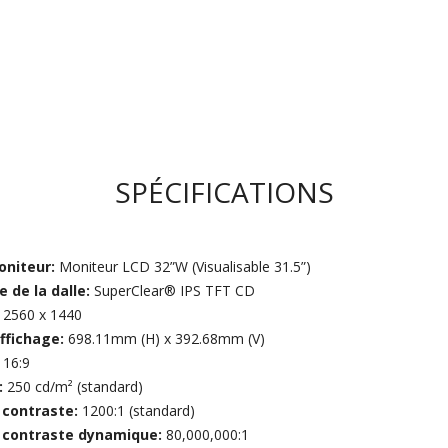
SPÉCIFICATIONS
oniteur:
Moniteur LCD 32”W (Visualisable 31.5”)
 de la dalle:
SuperClear® IPS TFT CD
:
2560 x 1440
ffichage:
698.11mm (H) x 392.68mm (V)
:
16:9
:
250 cd/m² (standard)
 contraste:
1200:1 (standard)
 contraste dynamique:
80,000,000:1