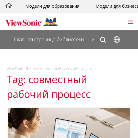
Перейти
Модели для образования
Модели для бизнес
к
сути
Главная страница библиотеки
Исследуйте
ViewSonic Library
>
совместный рабочий процесс
Tag: совместный
рабочий процесс