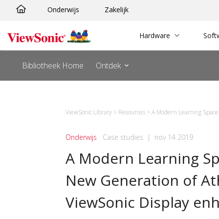
Ga
Onderwijs
Zakelijk
naar
de
Hardware
Soft
inhoud
Bibliotheek Home
Ontdek
ViewSonic Library
>
Resources
>
A Modern Learning Space f
Onderwijs
Case studies
|
nov 14 2019
A Modern Learning Sp
New Generation of At
ViewSonic Display en