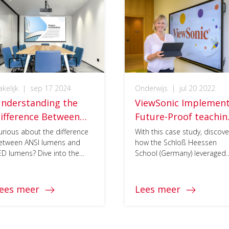
kelijk
|
sep 17 2024
Onderwijs
|
jul 20 2022
nderstanding the
ViewSonic Implemen
ifference Between
Future-Proof teachin
NSI Lumens and LED
at Schloß Heessen
urious about the difference
With this case study, discove
etween ANSI lumens and
how the Schloß Heessen
umens
School
ED lumens? Dive into the
School (Germany) leveraged
ascinating science of
ViewSonic‘s solutions to
rightness perception.
implement hybrid learning.
ees meer
Lees meer