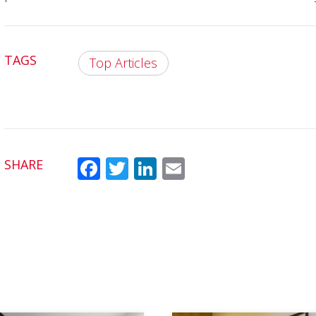
TAGS
Top Articles
SHARE
Fac
Twit
Link
Em
ebo
ter
edI
ail
ok
n