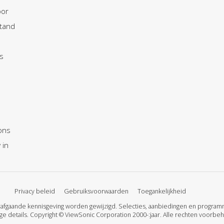
oor
tand
s
ons
 in
Privacy beleid
Gebruiksvoorwaarden
Toegankelijkheid
rafgaande kennisgeving worden gewijzigd. Selecties, aanbiedingen en program
ge details. Copyright © ViewSonic Corporation 2000-:jaar. Alle rechten voorbe