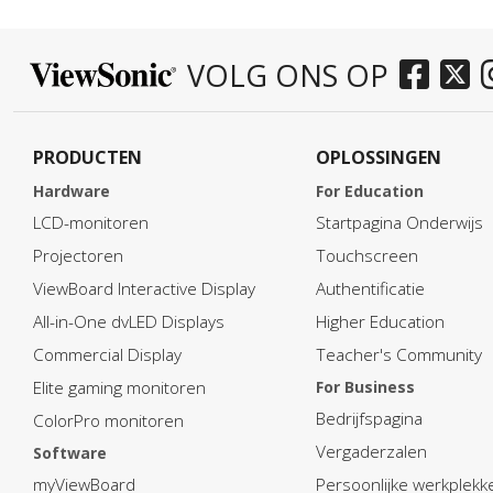
VOLG ONS OP
PRODUCTEN
OPLOSSINGEN
Hardware
For Education
LCD-monitoren
Startpagina Onderwijs
Projectoren
Touchscreen
ViewBoard Interactive Display
Authentificatie
All-in-One dvLED Displays
Higher Education
Commercial Display
Teacher's Community
Elite gaming monitoren
For Business
Bedrijfspagina
ColorPro monitoren
Vergaderzalen
Software
myViewBoard
Persoonlijke werkplekk