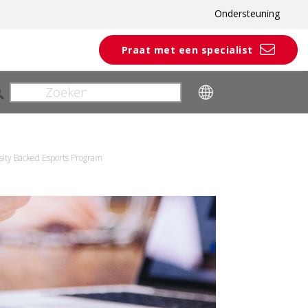
Ondersteuning
Praat met een specialist
rsity Backed Esports Program