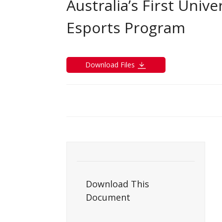
Australia’s First Univ
Esports Program
Download Files
Download This
Document