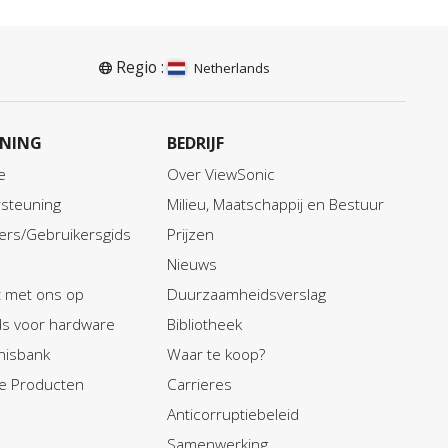
Regio :
Netherlands
NING
BEDRIJF
e
Over ViewSonic
steuning
Milieu, Maatschappij en Bestuur
ers/Gebruikersgids
Prijzen
Nieuws
 met ons op
Duurzaamheidsverslag
ids voor hardware
Bibliotheek
nisbank
Waar te koop?
e Producten
Carrieres
Anticorruptiebeleid
Samenwerking