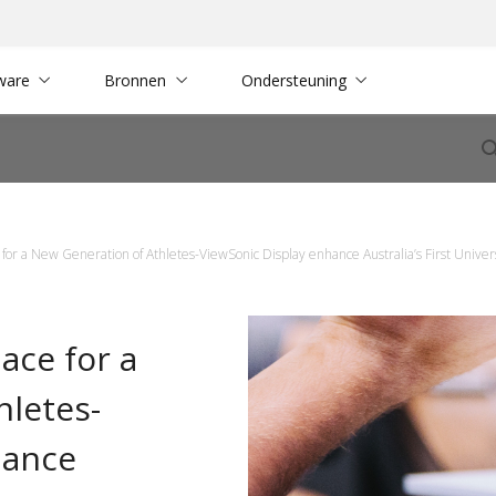
ware
Bronnen
Ondersteuning
or a New Generation of Athletes-ViewSonic Display enhance Australia’s First Unive
ace for a
hletes-
hance