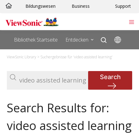
Zum
Bildungswesen
Business
Support
Inhalt
springen
Bibliothek Startseite
Entdecken
ViewSonic Library
>
Suchergebnisse für 'video assisted learning'
Search
Search Results for:
video assisted learning