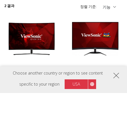
2 결과
정렬 기준:
기능
VX3258-2KPC-MHD
VX3268-2KPC-MHD
Choose another country or region to see content
32" 커브드 게이밍 모니터
32” 144Hz QHD Curved Gaming
Monitor
specific to your region
USA
팔로우해주세요