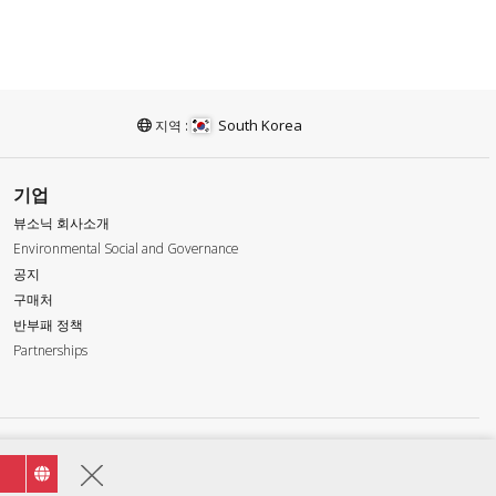
South Korea
지역 :
기업
뷰소닉 회사소개
Environmental Social and Governance
공지
구매처
반부패 정책
Partnerships
nic Corporation 2000-2026. All rights reserved.