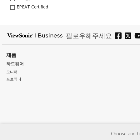
EPEAT Certified
팔로우해주세요
제품
하드웨어
모니터
프로젝터
Choose another
프로그램, 사양, 가격 및 가용성은 예고없이 변경 될 수 있습니다. 선택, 제안 및