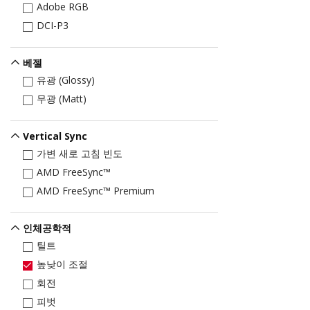
Adobe RGB
DCI-P3
베젤
유광 (Glossy)
무광 (Matt)
Vertical Sync
가변 새로 고침 빈도
AMD FreeSync™
AMD FreeSync™ Premium
인체공학적
틸트
높낮이 조절
회전
피벗