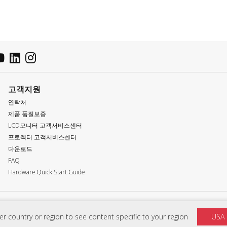
고객지원
연락처
제품 품질보증
LCD모니터 고객서비스센터
프로젝터 고객서비스센터
다운로드
FAQ
Hardware Quick Start Guide
개인 정보 정책
이용약관
접근성
 country or region to see content specific to your region
USA
 프로그램은 국가별로 다를 수 있습니다. 자세한 내용은 ViewSonic 담당자에게 문의하십시오. Copyright © ViewSo