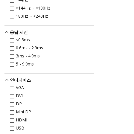
>144Hz ~ <180Hz
180Hz ~ <240Hz
응답 시간
≤0.5ms
0.6ms - 2.9ms
3ms - 4.9ms
5 - 9.9ms
인터페이스
VGA
DVI
DP
Mini DP
HDMI
USB