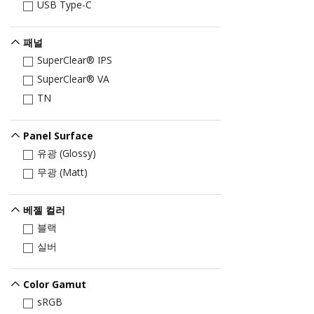
USB Type-C
패널
SuperClear® IPS
SuperClear® VA
TN
Panel Surface
유광 (Glossy)
무광 (Matt)
베젤 컬러
블랙
실버
Color Gamut
sRGB