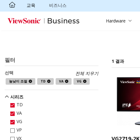
교육
비즈니스
Skip to main content
Hardware
필터
1 결과
선택
전체 지우기
높낮이 조절
TD
VA
VG
시리즈
TD
VA
VG
VP
VG2719-2K
VX