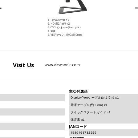
DisplayPort端子 x1
HDMI2.1端子 x2
OSDコントローラーJoystick
電源
VESAマウント(100x100mm)
Visit
Us
www.viewsonic.com
主な付属品
DisplayPortケーブル(約1.5m) x1
電源ケーブル(約1.8m) x1
クイックスタートガイド x1
保証書 x1
JANコード
4589468732556