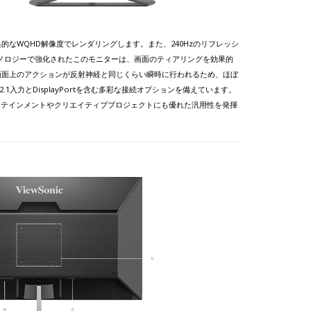
世界を驚異的なWQHD解像度でレンダリングします。また、240Hzのリフレッシ
 テクノロジーで強化されたこのモニターは、画面のティアリングを効果的
、画面上のアクションが反射神経と同じくらい瞬時に行われるため、ほぼ
1入力とDisplayPortを含む多彩な接続オプションを備えています。
ーテインメントやクリエイティブプロジェクトにも優れた汎用性を発揮