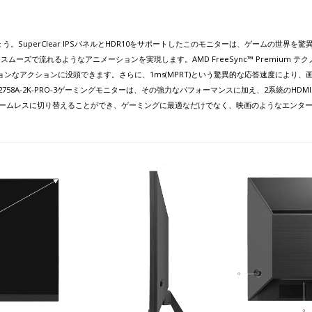
界に浸りましょう。SuperClear IPSパネルとHDR10をサポートしたこのモニターは、ゲームの
ーズで流れるようなアニメーションを実現します。AMD FreeSync™ Premium
ンなアクションに没頭できます。さらに、1ms(MPRT)という驚異的な応答速度により
A-2K-PRO-3ゲーミングモニターは、その強力なパフォーマンスに加え、2系統のHDMI2.
シームレスに切り替えることができ、ゲーミングに最適なだけでなく、映画のようなエンタ