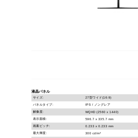
液晶パネル
サイズ:
27型ワイド(16:9)
パネルタイプ:
IPS / ノングレア
解像度:
WQHD (2560 x 1440)
表示面積:
596.7 x 335.7 mm
画素ピッチ:
0.233 x 0.233 mm
最大輝度:
300 cd/m²