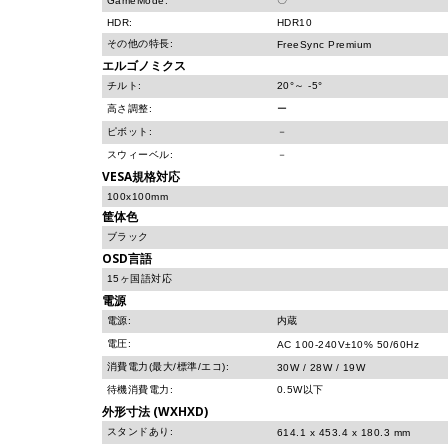
GameMode:
HDR:
HDR10
その他の特長:
FreeSync Premium
エルゴノミクス
チルト:
20°～ -5°
高さ調整:
ー
ピボット:
－
スウィーベル:
－
VESA規格対応
100x100mm
筐体色
ブラック
OSD言語
15ヶ国語対応
電源
電源:
内蔵
電圧:
AC 100-240V±10% 50/60Hz
消費電力(最大/標準/エコ):
30W / 28W / 19W
待機消費電力:
0.5W以下
外形寸法 (WXHXD)
スタンドあり:
614.1 x 453.4 x 180.3 mm