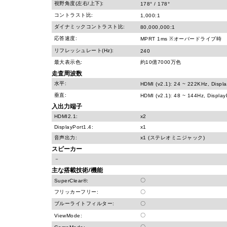
視野角度(左右/上下):
178° / 178°
コントラスト比:
1,000:1
ダイナミックコントラスト比:
80,000,000:1
応答速度:
MPRT 1ms ※オーバードライブ時
リフレッシュレート(Hz):
240
最大表示色:
約10億7000万色
走査周波数
水平:
HDMI (v2.1): 24 ~ 222KHz, Displa
垂直:
HDMI (v2.1): 48 ~ 144Hz, Display
入出力端子
HDMI2.1:
x2
DisplayPort1.4:
x1
音声出力:
x1 (ステレオミニジャック)
スピーカー
－
主な搭載技術/機能
〇
SuperClear®:
フリッカーフリー:
〇
ブルーライトフィルター:
〇
〇
ViewMode:
〇