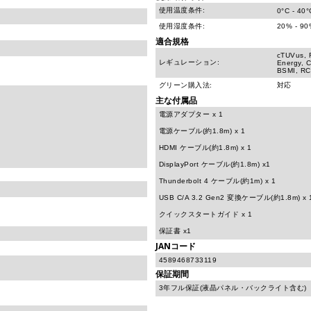
使用温度条件:
0°C - 40°
使用湿度条件:
20% - 
適合規格
cTUVus, 
レギュレーション:
Energy, 
BSMI, RC
グリーン購入法:
対応
主な付属品
電源アダプター x 1
電源ケーブル(約1.8m) x 1
HDMI ケーブル(約1.8m) x 1
DisplayPort ケーブル(約1.8m) x1
Thunderbolt 4 ケーブル(約1m) x 1
USB C/A 3.2 Gen2 変換ケーブル(約1.8m) x 
クイックスタートガイド x 1
保証書 x1
JANコード
4589468733119
保証期間
3年フル保証(液晶パネル・バックライト含む)