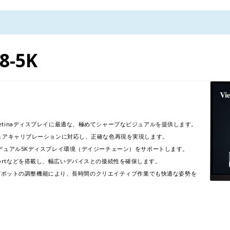
8-5K
Retinaディスプレイに最適な、極めてシャープなビジュアルを提供します。 ​
ドウェアキャリブレーションに対応し、正確な色再現を実現します。​
デュアル5Kディスプレイ環境（デイジーチェーン）をサポートします。​
splayPortなどを搭載し、幅広いデバイスとの接続性を確保します。
ボットの調整機能により、長時間のクリエイティブ作業でも快適な姿勢を