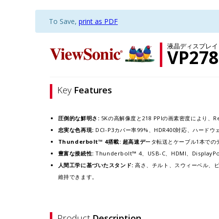
To Save,
print as PDF
液晶ディスプレイ
VP278
Key
Features
圧倒的な鮮明さ:
5Kの高解像度と218 PPIの画素密度により、
忠実な色再現:
DCI-P3カバー率99%、HDR400対応、ハー
Thunderbolt™ 4搭載: 超高速デ
ータ転送とケーブル1本での
豊富な接続性:
Thunderbolt™ 4、USB-C、HDMI、Di
人間工学に基づいたスタンド:
高さ、チルト、スウィーベル、ピ
維持できます。​
Product
Description