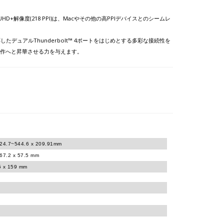
HD+解像度(218 PPI)は、Macやその他の高PPIデバイスとのシームレ
したデュアルThunderbolt™ 4ポートをはじめとする多彩な接続性を
傑作へと昇華させる力を与えます。
424.7~544.6 x 209.91mm
367.2 x 57.5 mm
5 x 159 mm