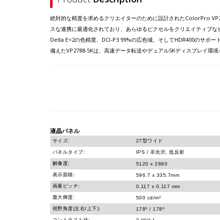
絶対的な精度を求めるクリエイターのために設計されたColorPro VP278
スな連携に最適化されており、あらゆるピクセルをクリエイティブな
Delta E<2の色精度、DCI-P3 99%の広色域、そしてHDR40
備えたVP2788-5Kは、高速データ転送やデュアル5Kディスプレ
液晶パネル
サイズ:
27型ワイド
パネルタイプ:
IPS / 非光沢, 低反射
解像度:
5120 x 2880
表示面積:
596.7 x 335.7mm
画素ピッチ:
0.117 x 0.117 mm
最大輝度:
500 cd/m²
視野角度(左右/上下):
178º / 178º
コントラスト比: