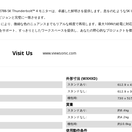
8-5K Thunderbolt™ 4 モニターは、卓越した鮮明さを提供します。息をのむような5K U
ビジョンと完璧に一致させます。
0のサポートにより、微細な色のニュアンスまでもリアルな精度で再現します。最大100Wの給電に対応
イ環境をサポート、すっきりとしたワークスペースを提供し、あなたの野心的なプロジェクトを
Visit
Us
www.viewsonic.com
外形寸法 (WXHXD)
スタンドあり:
612.9 x 
スタンドなし:
612.9 x 
梱包時:
730 x 51
質量
スタンドあり:
約6.4kg
スタンドなし:
約4.2kg
梱包時:
約10.6kg
使用動作条件