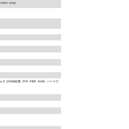
nsfer only)
pe-C 100W給電, PIP, PBP, KVM, ハードウ