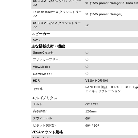
USB 3.2 Type C ダウンストリー
x1 (15W power charger & Data tra
ム:
Thunderbolt™ 4 ダウンストリー
x1 (15W power charger)
ム:
USB 3.2 Type A ダウンストリー
x2
ム:
スピーカー
5W x 2
主な搭載技術・機能
〇
SuperClear®:
フリッカーフリー:
〇
〇
ViewMode:
〇
GameMode:
HDR:
VESA HDR400
PANTONE認証, HDR400, USB Ty
その他:
ェアキャリブレーション
エルゴノミクス
チルト:
-5º / 22º
高さ調整:
120mm
スウィーベル:
60º
ピボット(右/左):
90º / 90º
VESAマウント規格