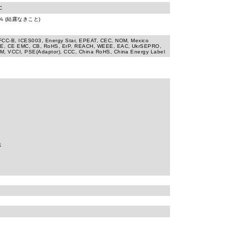
C
90% (結露なきこと)
FCC-B, ICES003, Energy Star, EPEAT, CEC, NOM, Mexico
CE, CE EMC, CB, RoHS, ErP, REACH, WEEE, EAC, UkrSEPRO,
M, VCCI, PSE(Adaptor), CCC, China RoHS, China Energy Label
1