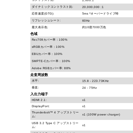
2,000:1
ダイナミックコントラスト比:
20,000,000 :1
応答速度(GTG):
5ms *オーバードライブ時
リフレッシュレート:
60Hz
最大表示色:
約10億7000万色
色域
Rec709カバー率：100%
sRGBカバー率：100%
EBUカバー率：100%
SMPTE-Cカバー率：100%
Adobe RGBカバー率: 88%
走査周波数
水平:
15.8 - 223.73KHz
垂直:
24 - 75Hz
入出力端子
HDMI 2.1:
x1
DisplayPort:
x1
Thunderbolt™ 4 アップストリー
x1 (100W power charger)
ム:
USB 3.2 Type C アップストリー
x1
ム: