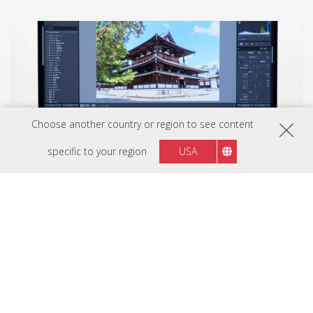
Choose another country or region to see content
specific to your region
USA
VP2456A
USB-Cも120Hzもピボットも。い
ま欲しい機能が全部入り！ 色再現
が美しい23.8型ディスプレーが新
Reviewed by ASCII
定番になる
レビューを読む