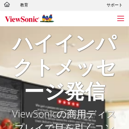
教育
サポート
Skip to main content
ハイインパ
クトメッセ
ージ発信
ViewSonicの商用ディス
プレイで目を引くコン