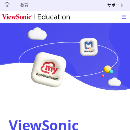
教育
サポート
Skip to main content
ViewSonic