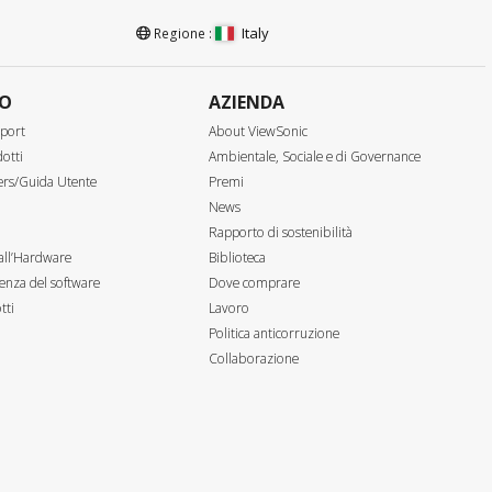
Italy
Regione :
TO
AZIENDA
port
About ViewSonic
otti
Ambientale, Sociale e di Governance
ers/Guida Utente
Premi
News
Rapporto di sostenibilità
all’Hardware
Biblioteca
enza del software
Dove comprare
tti
Lavoro
Politica anticorruzione
Collaborazione