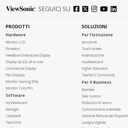
SEGUICI SU
PRODOTTI
SOLUZIONI
Hardware
Per l'Istruzione
Monitor LCD
Istruzione
Proiettori
Touch screen
ViewBoard Interactive Display
Autenticazione
Display dvLED all-in-one
myViewboard
Commercial Display
Higher Education
Pen Displays
Teacher's Community
Monitor Gaming Elite
Per il Business
Monitor ColorPro
Business
Software
Sale riunioni
myViewboard
Postazioni di lavoro
Manager
Comunicazione aziendale
ClassSwift
Gestione Remota dei Dispositi
TeamOne
Lavagna digitale