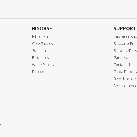
RISORSE
SUPPOR
Biblioteca
Customer Sup
Case Studies
Supporto Prod
Solutioni
Software/Driv
Brochures
Garanzia
White Papers
Contattaci
Rapporti
Guida Rapida 
Base di conosc
Archivio prodo
vi