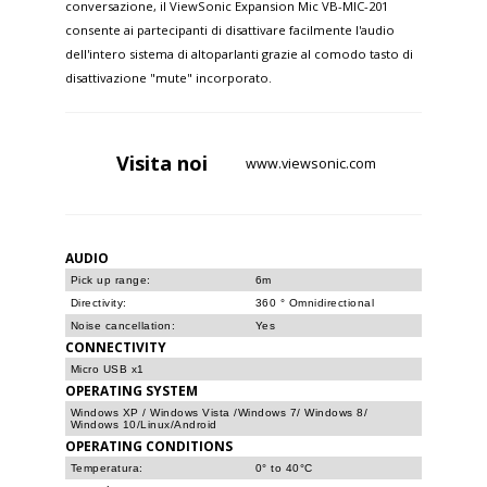
conversazione, il ViewSonic Expansion Mic VB-MIC-201
consente ai partecipanti di disattivare facilmente l'audio
dell'intero sistema di altoparlanti grazie al comodo tasto di
disattivazione "mute" incorporato.
Visita
noi
www.viewsonic.com
AUDIO
Pick up range:
6m
Directivity:
360 ° Omnidirectional
Noise cancellation:
Yes
CONNECTIVITY
Micro USB x1
OPERATING SYSTEM
Windows XP / Windows Vista /Windows 7/ Windows 8/
Windows 10/Linux/Android
OPERATING CONDITIONS
Temperatura:
0° to 40°C