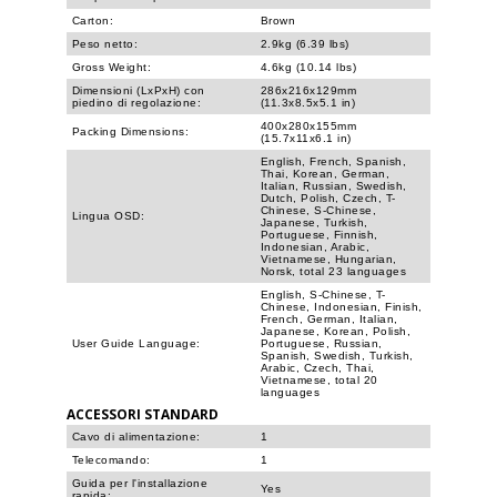
Carton:
Brown
Peso netto:
2.9kg (6.39 lbs)
Gross Weight:
4.6kg (10.14 lbs)
Dimensioni (LxPxH) con
286x216x129mm
piedino di regolazione:
(11.3x8.5x5.1 in)
400x280x155mm
Packing Dimensions:
(15.7x11x6.1 in)
English, French, Spanish,
Thai, Korean, German,
Italian, Russian, Swedish,
Dutch, Polish, Czech, T-
Chinese, S-Chinese,
Lingua OSD:
Japanese, Turkish,
Portuguese, Finnish,
Indonesian, Arabic,
Vietnamese, Hungarian,
Norsk, total 23 languages
English, S-Chinese, T-
Chinese, Indonesian, Finish,
French, German, Italian,
Japanese, Korean, Polish,
User Guide Language:
Portuguese, Russian,
Spanish, Swedish, Turkish,
Arabic, Czech, Thai,
Vietnamese, total 20
languages
ACCESSORI STANDARD
Cavo di alimentazione:
1
Telecomando:
1
Guida per l'installazione
Yes
rapida: