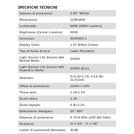
SPECIFICHE TECNICHE
Sistema di proiezione:
0.65" WXGA
Risoluzione:
1280x800
Luminosità:
6000 (ANSI Lumens)
Brightness (Center Lumens):
6600
Contrasto:
3000000:1
Display Color:
1.07 Billion Colors
Tipo di fonte di luce:
Laser Phosphor
Light Source Life (hours) with
20000
Normal Mode:
Light Source Life (hours) with
30000 (Eco)
SuperEco Mode:
F=2.43-2.78, f=16.90-
Obiettivo:
21.61mm
Offset di proiezione:
124%+/-10%
Throw ratio:
1.18-1.54
Zoom ottico:
1.3X
Zoom digitale:
0.8x-2.0x
Dimensione immagine:
30"-300"
Distanza di proiezione:
0.76-9.95m (100"@2.54m)
Keystone:
H:+/-30° , V:+/-30°
Livello di rumorosità (Normale):
32dB