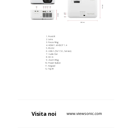
Front IR
Lens
Focus Ring
HDMI 1.4/HDCP 1.4
RS232
USB-A (5V/1.5A, Service)
Audio Out
DC in
Zoom Ring
Power Button
Keypad
Top IR
Visita
noi
www.viewsonic.com