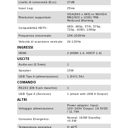
Livello di rumorosità (Eco):
27dB
Input Lag:
25ms
VGA(640 x 480) to WUXGA
Risoluzioni supportate:
RB(1920 x 1200) *RB-
Reduced Blanking
480i, 480p, 576i, 576p,
Compatibilità HDTV:
720p, 1080i, 1080p
Frequenza orizzontale:
15K-102KHz
Velocità di scansione verticale:
24-120Hz
INGRESSI
HDMI:
2 (HDMI 1.4, HDCP 1.4)
USCITE
Audio-out (3.5mm):
1
Speaker:
15W
USB Tipo A (alimentazione):
1 (5V/1.5A)
COMANDO
RS232 (DB 9-pin maschio):
1
USB Type A (Services):
1 (share with USB A Output)
ALTRI
Power adaptor: Input:
Voltaggio alimentazione:
100~240V Output: 19.5VDC
/ 11.79A
Normal: 163W Standby:
Consumo Energetico:
<0.5W
Temperatura operativa:
0~40℃