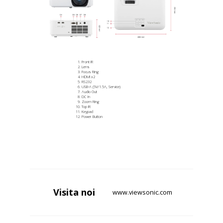
Front IR
Lens
Focus Ring
HDMI x2
RS232
USB-A (5V/1.5A, Service)
Audio Out
DC In
Zoom Ring
Top IR
Keypad
Power Button
Visita
noi
www.viewsonic.com