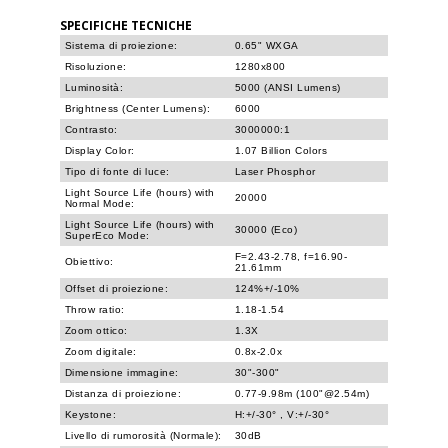
SPECIFICHE TECNICHE
Sistema di proiezione:
0.65" WXGA
Risoluzione:
1280x800
Luminosità:
5000 (ANSI Lumens)
Brightness (Center Lumens):
6000
Contrasto:
3000000:1
Display Color:
1.07 Billion Colors
Tipo di fonte di luce:
Laser Phosphor
Light Source Life (hours) with
20000
Normal Mode:
Light Source Life (hours) with
30000 (Eco)
SuperEco Mode:
F=2.43-2.78, f=16.90-
Obiettivo:
21.61mm
Offset di proiezione:
124%+/-10%
Throw ratio:
1.18-1.54
Zoom ottico:
1.3X
Zoom digitale:
0.8x-2.0x
Dimensione immagine:
30"-300"
Distanza di proiezione:
0.77-9.98m (100"@2.54m)
Keystone:
H:+/-30° , V:+/-30°
Livello di rumorosità (Normale):
30dB