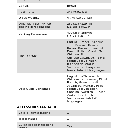
Carton:
Brown
Peso netto:
3kg (6.61 lbs)
Gross Weight:
4.7kg (10.36 lbs)
Dimensioni (LxPxH) con
286x216x129mm
piedino di regolazione:
(11.3x8.5x5.1 in)
400x280x155mm
Packing Dimensions:
(15.7x11x6.1 in)
English, French, Spanish,
Thai, Korean, German,
Italian, Russian, Swedish,
Dutch, Polish, Czech, T-
Chinese, S-
Lingua OSD:
Chinese,Japanese, Turkish,
Portuguese, Finnish,
Indonesian, Arabic,
Vietnamese, Hungarian,
Norsk, total 23 languages
English, S-Chinese, T-
Chinese, Indonesian, Finish,
French, German, Italian,
Japanese, Korean, Polish,
User Guide Language:
Portuguese, Russian,
Spanish, Swedish, Turkish,
Arabic, Czech, Thai,
Vietnamese, total 20
languages
ACCESSORI STANDARD
Cavo di alimentazione:
1
Telecomando:
1
Guida per l'installazione
Yes
rapida: