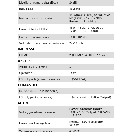
Livello di rumorosità (Eco):
24dB
Input Lag:
49.5ms
VGA(640 x 480) to WUXGA
Risoluzioni supportate:
RB(1920 x 1200) *RB-
Reduced Blanking
480i, 480p, 576i, 576p,
Compatibilità HDTV:
720p, 1080i, 1080p
Frequenza orizzontale:
15K-102KHz
Velocità di scansione verticale:
24-120Hz
INGRESSI
HDMI:
2 (HDMI 1.4, HDCP 1.4)
USCITE
Audio-out (3.5mm):
1
Speaker:
15W
USB Tipo A (alimentazione):
1 (5V/1.5A)
COMANDO
RS232 (DB 9-pin maschio):
1
USB Type A (Services):
1 (share with USB A Output)
ALTRI
Power adaptor: Input:
Voltaggio alimentazione:
100~240V Output: 19.5VDC
/ 11.79A
Normal: 210W Standby:
Consumo Energetico:
<0.5W
Temperatura operativa:
0~40℃