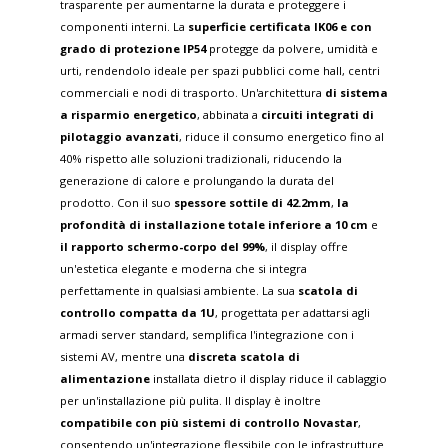
trasparente per aumentarne la durata e proteggere i
componenti interni. La
superficie certificata IK06 e con
grado di protezione IP54
protegge da polvere, umidità e
urti, rendendolo ideale per spazi pubblici come hall, centri
commerciali e nodi di trasporto. Un'architettura
di sistema
a risparmio energetico
, abbinata a
circuiti integrati di
pilotaggio avanzati
, riduce il consumo energetico fino al
40% rispetto alle soluzioni tradizionali, riducendo la
generazione di calore e prolungando la durata del
prodotto. Con il suo
spessore sottile di 42.2mm
,
la
profondità di installazione totale inferiore a 10 cm
e
il rapporto schermo-corpo del 99%
, il display offre
un'estetica elegante e moderna che si integra
perfettamente in qualsiasi ambiente. La sua
scatola di
controllo compatta da 1U
, progettata per adattarsi agli
armadi server standard, semplifica l'integrazione con i
sistemi AV, mentre una
discreta scatola di
alimentazione
installata dietro il display riduce il cablaggio
per un'installazione più pulita. Il display è inoltre
compatibile con più sistemi di controllo Novastar
,
consentendo un'integrazione flessibile con le infrastrutture