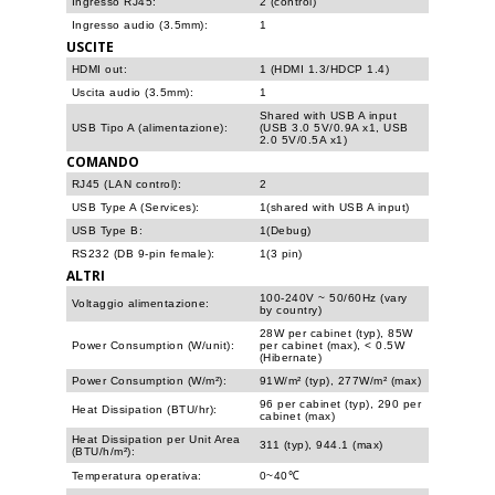
Ingresso RJ45:
2 (control)
Ingresso audio (3.5mm):
1
USCITE
HDMI out:
1 (HDMI 1.3/HDCP 1.4)
Uscita audio (3.5mm):
1
Shared with USB A input
USB Tipo A (alimentazione):
(USB 3.0 5V/0.9A x1, USB
2.0 5V/0.5A x1)
COMANDO
RJ45 (LAN control):
2
USB Type A (Services):
1(shared with USB A input)
USB Type B:
1(Debug)
RS232 (DB 9-pin female):
1(3 pin)
ALTRI
100-240V ~ 50/60Hz (vary
Voltaggio alimentazione:
by country)
28W per cabinet (typ), 85W
Power Consumption (W/unit):
per cabinet (max), < 0.5W
(Hibernate)
Power Consumption (W/m²):
91W/m² (typ), 277W/m² (max)
96 per cabinet (typ), 290 per
Heat Dissipation (BTU/hr):
cabinet (max)
Heat Dissipation per Unit Area
311 (typ), 944.1 (max)
(BTU/h/m²):
Temperatura operativa:
0~40℃