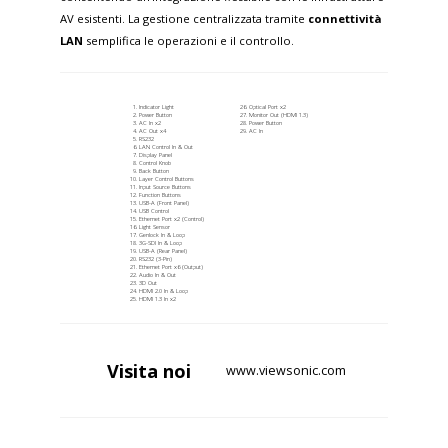
AV esistenti. La gestione centralizzata tramite
connettività
LAN
semplifica le operazioni e il controllo.
Indicator Light
Optical Port x2
Power Button
Monitor Out (HDMI 1.3)
AC In x2
Power Button
AC Out x4
AC In
RS232
LAN Control In & Out
Display Panel
Control Knob
Back Button
Layer Control Buttons
Input Source Buttons
Function Buttons
USB-A (Front Panel)
USB Control
Ethernet Port x2 (Control)
Light Sensor
Genlock In & Loop
3G-SDI In & Loop
USB-A (Rear Panel)
RS232 (3-Pin)
Ethernet Port x6 (Output)
Audio In & Out
3D Out
HDMI 2.0 In & Loop
HDMI 1.3 In x2
Visita
noi
www.viewsonic.com