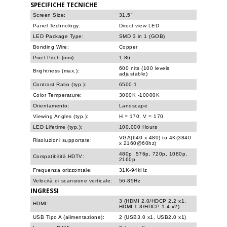
SPECIFICHE TECNICHE
Screen Size:
31.5"
Panel Technology:
Direct view LED
LED Package Type:
SMD 3 in 1 (GOB)
Bonding Wire:
Copper
Pixel Pitch (mm):
1.86
600 nits (100 levels
Brightness (max.):
adjustable)
Contrast Ratio (typ.):
6500:1
Color Temperature:
3000K -10000K
Orientamento:
Landscape
Viewing Angles (typ.):
H = 170, V = 170
LED Lifetime (typ.):
100,000 Hours
VGA(640 x 480) to 4K(3840
Risoluzioni supportate:
x 2160@60hz)
480p, 576p, 720p, 1080p,
Compatibilità HDTV:
2160p
Frequenza orizzontale:
31K-94kHz
Velocità di scansione verticale:
56-85Hz
INGRESSI
3 (HDMI 2.0/HDCP 2.2 x1,
HDMI:
HDMI 1.3/HDCP 1.4 x2)
USB Tipo A (alimentazione):
2 (USB3.0 x1, USB2.0 x1)