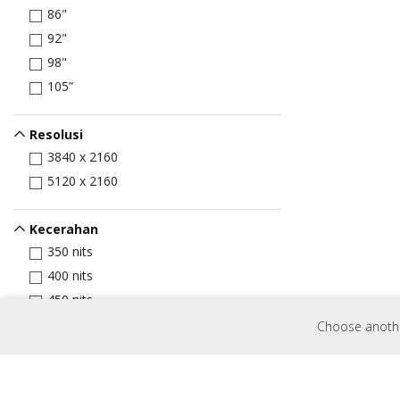
86"
92"
98"
105”
Resolusi
3840 x 2160
5120 x 2160
Kecerahan
350 nits
400 nits
450 nits
500 nits
Choose another
Input Port
HDMI