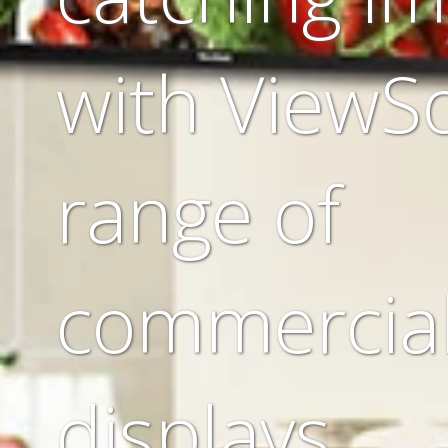
with ViewSo
range of
commercia
displays.