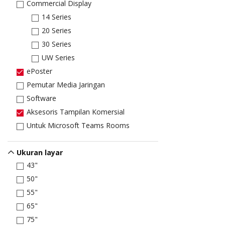
Commercial Display
14 Series
20 Series
30 Series
UW Series
ePoster
Pemutar Media Jaringan
Software
Aksesoris Tampilan Komersial
Untuk Microsoft Teams Rooms
Ukuran layar
43"
50"
55"
65"
75"