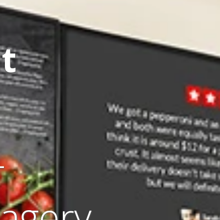
t
-
magery