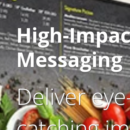
High-Impac
Messaging
Deliver eye
catching i