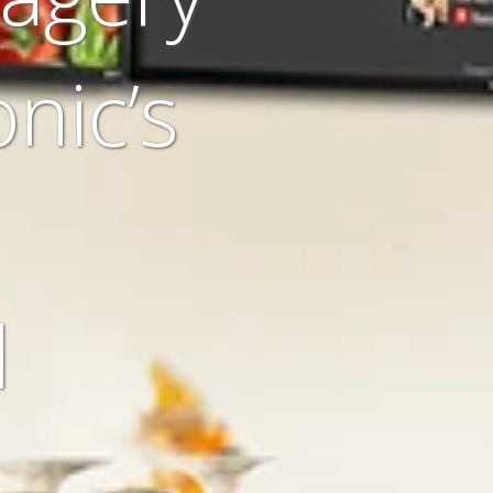
nic’s
l