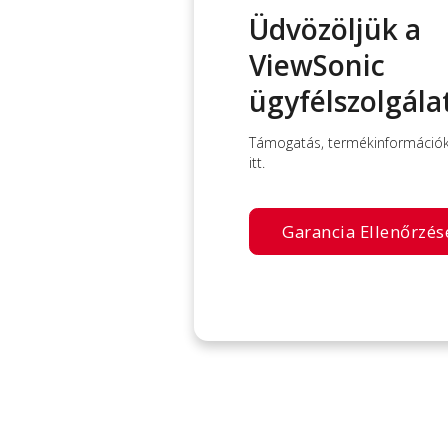
Üdvözöljük a
ViewSonic
ügyfélszolgála
Támogatás, termékinformációk 
itt.
Garancia Ellenőrzés