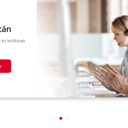
tán
és letöltések
e