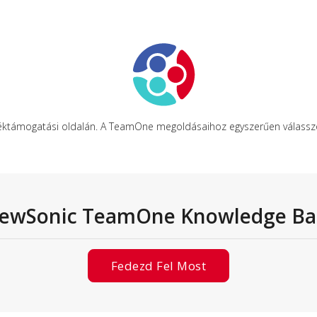
támogatási oldalán. A TeamOne megoldásaihoz egyszerűen válasszon
iewSonic TeamOne Knowledge Ba
Fedezd Fel Most