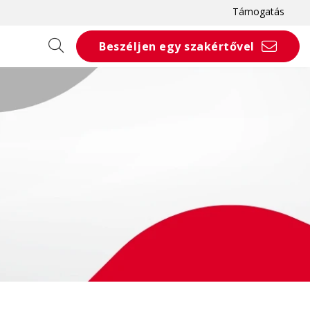
Támogatás
Beszéljen egy szakértővel