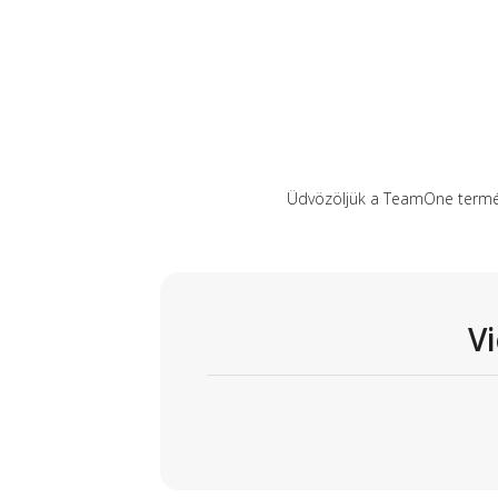
Üdvözöljük a TeamOne termék
V