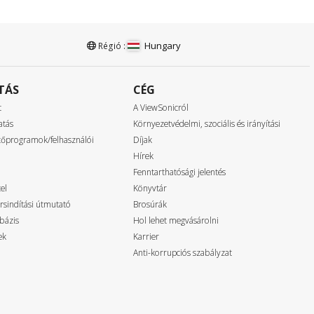
Hungary
Régió :
TÁS
CÉG
t
A ViewSonicról
atás
Környezetvédelmi, szociális és irányítási
ztőprogramok/felhasználói
Díjak
Hírek
Fenntarthatósági jelentés
el
Könyvtár
rsindítási útmutató
Brosúrák
bázis
Hol lehet megvásárolni
ek
Karrier
Anti-korrupciós szabályzat