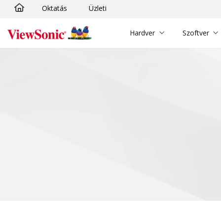
Oktatás
Üzleti
Ugrás a fő tartalomra
Hardver
Szoftver