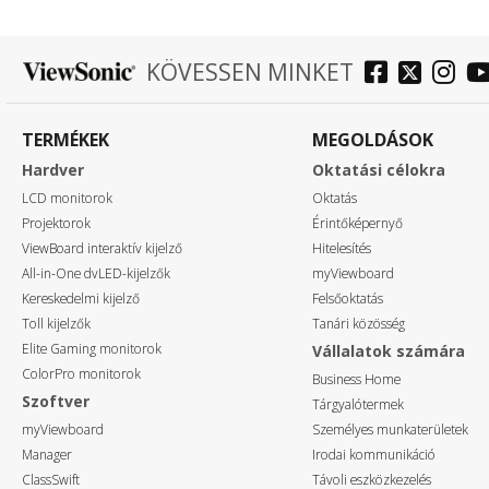
KÖVESSEN MINKET
TERMÉKEK
MEGOLDÁSOK
Hardver
Oktatási célokra
LCD monitorok
Oktatás
Projektorok
Érintőképernyő
ViewBoard interaktív kijelző
Hitelesítés
All-in-One dvLED-kijelzők
myViewboard
Kereskedelmi kijelző
Felsőoktatás
Toll kijelzők
Tanári közösség
Elite Gaming monitorok
Vállalatok számára
ColorPro monitorok
Business Home
Szoftver
Tárgyalótermek
myViewboard
Személyes munkaterületek
Manager
Irodai kommunikáció
ClassSwift
Távoli eszközkezelés