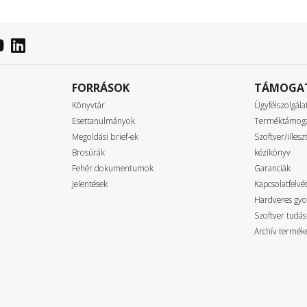
FORRÁSOK
TÁMOGA
Könyvtár
Ügyfélszolgála
Esettanulmányok
Terméktámog
Megoldási brief-ek
Szoftver/illes
Brosúrák
kézikönyv
Fehér dokumentumok
Garanciák
Jelentések
Kapcsolatfelvét
Hardveres gyo
Szoftver tudás
Archív termék