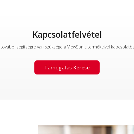
Kapcsolatfelvétel
a további segítségre van szüksége a ViewSonic termékeivel kapcsolatban
Támogatás Kérése