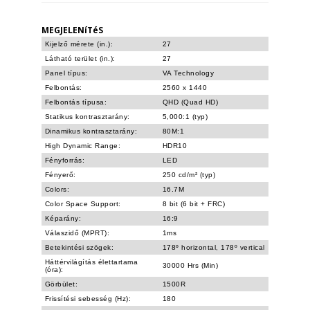
MEGJELENíTéS
Kijelző mérete (in.):
27
Látható terület (in.):
27
Panel típus:
VA Technology
Felbontás:
2560 x 1440
Felbontás típusa:
QHD (Quad HD)
Statikus kontrasztarány:
5,000:1 (typ)
Dinamikus kontrasztarány:
80M:1
High Dynamic Range:
HDR10
Fényforrás:
LED
Fényerő:
250 cd/m² (typ)
Colors:
16.7M
Color Space Support:
8 bit (6 bit + FRC)
Képarány:
16:9
Válaszidő (MPRT):
1ms
Betekintési szögek:
178º horizontal, 178º vertical
Háttérvilágítás élettartama
30000 Hrs (Min)
(óra):
Görbület:
1500R
Frissítési sebesség (Hz):
180