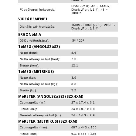
HDMI (v2.0): 48 ~ 144Hz,
Függőleges frekvencia:
DisplayPort (v1.4): 48 ~
180Hz
VIDEó BEMENET
TMDS - HDMI (v2.0), PCI-E -
Digitális szinkronizálás:
DisplayPort (v1.4)
ERGONóMIA
Dőlés (előre/hátra):
-5º / 20º
TöMEG (ANGOLSZáSZ)
Nettó (font):
8.6
Nettó állvány nélkül (font):
7.3
Bruttó (font):
12.1
TöMEG (METRIKUS)
Nettó (kg):
3.9
Nettó állvány nélkül (kg):
3.3
Bruttó (kg):
5.5
MéRETEK (ANGOLSZáSZ) (SZXHXM)
Csomagolás (in.):
27 x 17.4 x 6.1
Fizikai (in.):
24 x 18.7 x 8.8
Méretek állvány nélkül (in.):
24 x 14.3 x 2.9
MéRETEK (METRIKUS) (SZXHXM)
Csomagolás (mm):
687 x 443 x 156
Fizikai (mm):
611 x 475 x 225