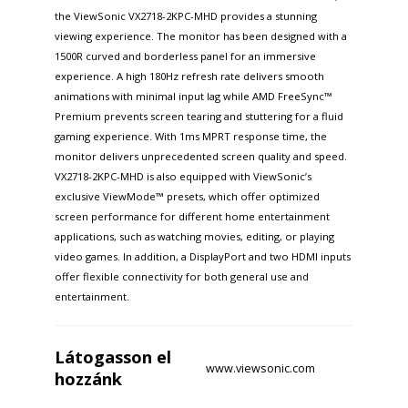
the ViewSonic VX2718-2KPC-MHD provides a stunning
viewing experience. The monitor has been designed with a
1500R curved and borderless panel for an immersive
experience. A high 180Hz refresh rate delivers smooth
animations with minimal input lag while AMD FreeSync™
Premium prevents screen tearing and stuttering for a fluid
gaming experience. With 1ms MPRT response time, the
monitor delivers unprecedented screen quality and speed.
VX2718-2KPC-MHD is also equipped with ViewSonic’s
exclusive ViewMode™ presets, which offer optimized
screen performance for different home entertainment
applications, such as watching movies, editing, or playing
video games. In addition, a DisplayPort and two HDMI inputs
offer flexible connectivity for both general use and
entertainment.
Látogasson el
www.viewsonic.com
hozzánk