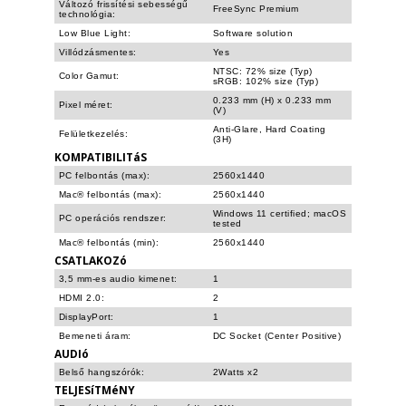
Változó frissítési sebességű
FreeSync Premium
technológia:
Low Blue Light:
Software solution
Villódzásmentes:
Yes
NTSC: 72% size (Typ)
Color Gamut:
sRGB: 102% size (Typ)
0.233 mm (H) x 0.233 mm
Pixel méret:
(V)
Anti-Glare, Hard Coating
Felületkezelés:
(3H)
KOMPATIBILITáS
PC felbontás (max):
2560x1440
Mac® felbontás (max):
2560x1440
Windows 11 certified; macOS
PC operációs rendszer:
tested
Mac® felbontás (min):
2560x1440
CSATLAKOZó
3,5 mm-es audio kimenet:
1
HDMI 2.0:
2
DisplayPort:
1
Bemeneti áram:
DC Socket (Center Positive)
AUDIó
Belső hangszórók:
2Watts x2
TELJESíTMéNY