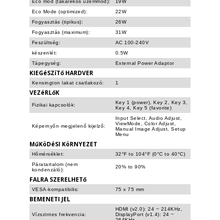
Eco mód (takarékos üzemmód):
19W
Eco Mode (optimized):
22W
Fogyasztás (tipikus):
26W
Fogyasztás (maximum):
31W
Feszültség:
AC 100-240V
készenlét:
0.5W
Tápegység:
External Power Adaptor
KIEGéSZíTő HARDVER
Kensington lakat csatlakozó:
1
VEZéRLőK
Key 1 (power), Key 2, Key 3,
Fizikai kapcsolók:
Key 4, Key 5 (favorite)
Input Select, Audio Adjust,
ViewMode, Color Adjust,
Képernyőn megjelenő kijelző:
Manual Image Adjust, Setup
Menu
MűKöDéSI KöRNYEZET
Hőmérséklet:
32°F to 104°F (0°C to 40°C)
Páratartalom (nem
20% to 90%
kondenzáló):
FALRA SZERELHETő
VESA-kompatibilis:
75 x 75 mm
BEMENETI JEL
HDMI (v2.0): 24 ~ 214KHz,
Vízszintes frekvencia:
DisplayPort (v1.4): 24 ~
264KHz