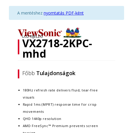
A mentéshez
nyomtatás PDF-ként
LCD KIJELZŐ
VX2718-2KPC-
mhd
Főbb
Tulajdonságok
180Hz refresh rate delivers fluid, tear-free
visuals
Rapid 1ms (MPRT) response time for crisp
movements
QHD 1440p resolution
AMD FreeSync™ Premium prevents screen
tearing