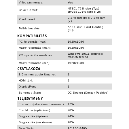
Villódzásmentes:
Yes
NTSC: 72% size (Typ)
Color Gamut:
sRGB: 101% size (Typ)
0.275 mm (H) x 0.275 mm
Pixel méret:
(V)
Anti-Glare, Hard Coating
Felületkezelés:
(3H)
KOMPATIBILITáS
PC felbontás (max):
1920x1080
Mac® felbontás (max):
1920x1080
Windows 10/11 certified;
PC operációs rendszer:
macOS tested
Mac® felbontás (min):
1920x1080
CSATLAKOZó
3,5 mm-es audio kimenet:
1
HDMI 1.4:
2
DisplayPort:
1
Bemeneti áram:
DC Socket (Center Positive)
TELJESíTMéNY
Eco mód (takarékos üzemmód):
17W
Eco Mode (optimized):
20W
Fogyasztás (tipikus):
24W
Fogyasztás (maximum):
28W
Feszültség:
AC 100-240V