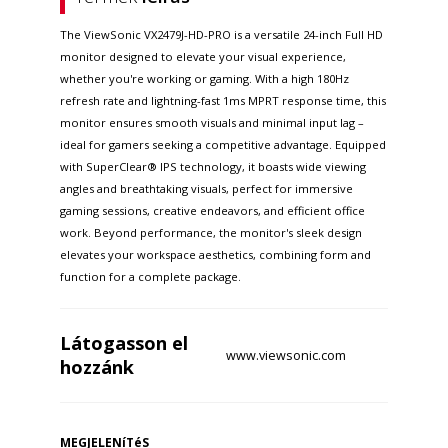
The ViewSonic VX2479J-HD-PRO is a versatile 24-inch Full HD
monitor designed to elevate your visual experience,
whether you're working or gaming. With a high 180Hz
refresh rate and lightning-fast 1ms MPRT response time, this
monitor ensures smooth visuals and minimal input lag –
ideal for gamers seeking a competitive advantage. Equipped
with SuperClear® IPS technology, it boasts wide viewing
angles and breathtaking visuals, perfect for immersive
gaming sessions, creative endeavors, and efficient office
work. Beyond performance, the monitor's sleek design
elevates your workspace aesthetics, combining form and
function for a complete package.
Látogasson el
www.viewsonic.com
hozzánk
MEGJELENíTéS