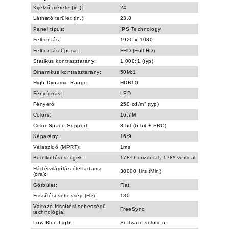
Kijelző mérete (in.):
24
Látható terület (in.):
23.8
Panel típus:
IPS Technology
Felbontás:
1920 x 1080
Felbontás típusa:
FHD (Full HD)
Statikus kontrasztarány:
1,000:1 (typ)
Dinamikus kontrasztarány:
50M:1
High Dynamic Range:
HDR10
Fényforrás:
LED
Fényerő:
250 cd/m² (typ)
Colors:
16.7M
Color Space Support:
8 bit (6 bit + FRC)
Képarány:
16:9
Válaszidő (MPRT):
1ms
Betekintési szögek:
178º horizontal, 178º vertical
Háttérvilágítás élettartama
30000 Hrs (Min)
(óra):
Görbület:
Flat
Frissítési sebesség (Hz):
180
Változó frissítési sebességű
FreeSync
technológia:
Low Blue Light:
Software solution