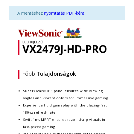
A mentéshez
nyomtatás PDF-ként
LCD KIJELZŐ
VX2479J-HD-PRO
Főbb
Tulajdonságok
SuperClear® IPS panel ensures wide viewing
angles and vibrant colors for immersive gaming
Experience fluid gameplay with the blazing-fast
180hz refresh rate
Swift 1ms MPRT ensures razor-sharp visuals in
fast-paced gaming
AMD FreeSync™ technology eliminates screen