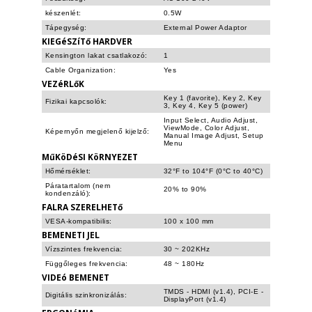
készenlét:
0.5W
Tápegység:
External Power Adaptor
KIEGéSZíTő HARDVER
Kensington lakat csatlakozó:
1
Cable Organization:
Yes
VEZéRLőK
Key 1 (favorite), Key 2, Key
Fizikai kapcsolók:
3, Key 4, Key 5 (power)
Input Select, Audio Adjust,
ViewMode, Color Adjust,
Képernyőn megjelenő kijelző:
Manual Image Adjust, Setup
Menu
MűKöDéSI KöRNYEZET
Hőmérséklet:
32°F to 104°F (0°C to 40°C)
Páratartalom (nem
20% to 90%
kondenzáló):
FALRA SZERELHETő
VESA-kompatibilis:
100 x 100 mm
BEMENETI JEL
Vízszintes frekvencia:
30 ~ 202KHz
Függőleges frekvencia:
48 ~ 180Hz
VIDEó BEMENET
TMDS - HDMI (v1.4), PCI-E -
Digitális szinkronizálás:
DisplayPort (v1.4)