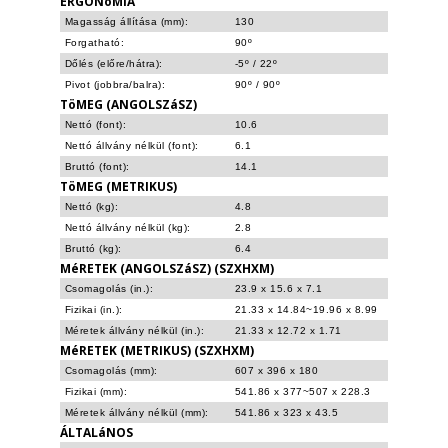
ERGONóMIA
Magasság állítása (mm):
130
Forgatható:
90º
Dőlés (előre/hátra):
-5º / 22º
Pivot (jobbra/balra):
90º / 90º
TöMEG (ANGOLSZáSZ)
Nettó (font):
10.6
Nettó állvány nélkül (font):
6.1
Bruttó (font):
14.1
TöMEG (METRIKUS)
Nettó (kg):
4.8
Nettó állvány nélkül (kg):
2.8
Bruttó (kg):
6.4
MéRETEK (ANGOLSZáSZ) (SZXHXM)
Csomagolás (in.):
23.9 x 15.6 x 7.1
Fizikai (in.):
21.33 x 14.84~19.96 x 8.99
Méretek állvány nélkül (in.):
21.33 x 12.72 x 1.71
MéRETEK (METRIKUS) (SZXHXM)
Csomagolás (mm):
607 x 396 x 180
Fizikai (mm):
541.86 x 377~507 x 228.3
Méretek állvány nélkül (mm):
541.86 x 323 x 43.5
ÁLTALáNOS