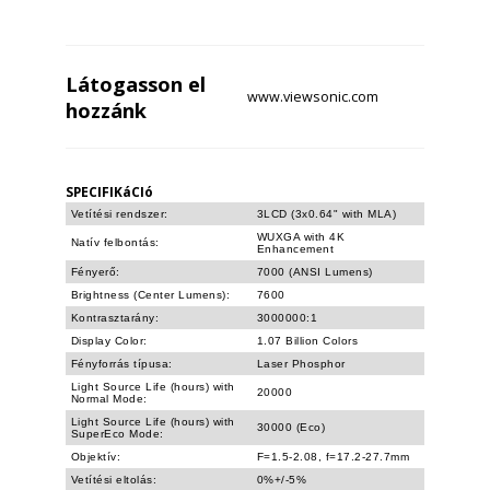
Látogasson el
www.viewsonic.com
hozzánk
SPECIFIKáCIó
Vetítési rendszer:
3LCD (3x0.64" with MLA)
WUXGA with 4K
Natív felbontás:
Enhancement
Fényerő:
7000 (ANSI Lumens)
Brightness (Center Lumens):
7600
Kontrasztarány:
3000000:1
Display Color:
1.07 Billion Colors
Fényforrás típusa:
Laser Phosphor
Light Source Life (hours) with
20000
Normal Mode:
Light Source Life (hours) with
30000 (Eco)
SuperEco Mode:
Objektív:
F=1.5-2.08, f=17.2-27.7mm
Vetítési eltolás:
0%+/-5%