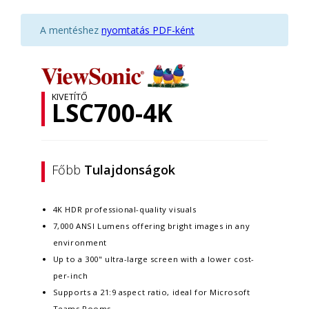
A mentéshez
nyomtatás PDF-ként
KIVETÍTŐ
LSC700-4K
Főbb
Tulajdonságok
4K HDR professional-quality visuals
7,000 ANSI Lumens offering bright images in any
environment
Up to a 300" ultra-large screen with a lower cost-
per-inch
Supports a 21:9 aspect ratio, ideal for Microsoft
Teams Rooms