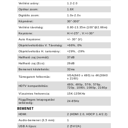
Vetítési arány:
1.2-2.0
Optikai zoom:
1.6X
Digitális zoom:
1.0x-2.0x
Képméret:
30"-300"
Vetítési távolság:
0.80-13.35m (100"@2.66m)
Keystone:
H:+/-25° , V:+/-30°
Auto Keystone:
+/- 30° (V)
Objektíveltolódás V. Távolság:
+66%, 0%
Objektíveltolás H. tartomány:
+29%, -29%
Hallható zaj (normál):
37dB
Hallható zaj (Eco):
26dB
Bemeneti késleltetés:
32ms
VGA(640 x 480) to 4K(3840
Támogatott felbontás:
x 2160)
480i, 480p, 576i, 576p,
HDTV kompatibilitás:
720p, 1080i, 1080p, 2160p
Vízszintes frekvencia:
15K-135KHz
Függőleges letapogatási
24-85Hz
sebesség:
BEMENET
HDMI:
2 (HDMI 2.0, HDCP 1.4/2.2)
Audio-bemenet (3,5 mm):
1
USB A típus:
2 (5V/2A)