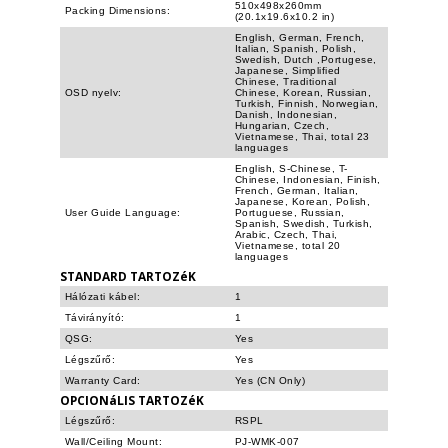
510x498x260mm
Packing Dimensions:
(20.1x19.6x10.2 in)
English, German, French,
Italian, Spanish, Polish,
Swedish, Dutch ,Portugese,
Japanese, Simplified
Chinese, Traditional
OSD nyelv:
Chinese, Korean, Russian,
Turkish, Finnish, Norwegian,
Danish, Indonesian,
Hungarian, Czech,
Vietnamese, Thai, total 23
languages
English, S-Chinese, T-
Chinese, Indonesian, Finish,
French, German, Italian,
Japanese, Korean, Polish,
User Guide Language:
Portuguese, Russian,
Spanish, Swedish, Turkish,
Arabic, Czech, Thai,
Vietnamese, total 20
languages
STANDARD TARTOZéK
Hálózati kábel:
1
Távirányító:
1
QSG:
Yes
Légszűrő:
Yes
Warranty Card:
Yes (CN Only)
OPCIONáLIS TARTOZéK
Légszűrő:
RSPL
Wall/Ceiling Mount:
PJ-WMK-007