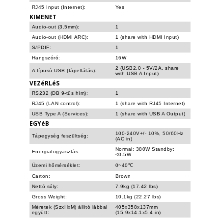
RJ45 Input (Internet):
Yes
KIMENET
Audio-out (3.5mm):
1
Audio-out (HDMI ARC):
1 (share with HDMI Input)
S/PDIF:
1
Hangszóró:
16W
2 (USB2.0 - 5V/2A, share
A típusú USB (tápellátás):
with USB A Input)
VEZéRLéS
RS232 (DB 9-tűs hím):
1
RJ45 (LAN control):
1 (share with RJ45 Internet)
USB Type A (Services):
1 (share with USB A Output)
EGYéB
100-240V+/- 10%, 50/60Hz
Tápegység feszültség:
(AC in)
Normal: 380W Standby:
Energiafogyasztás:
<0.5W
Üzemi hőmérséklet:
0~40℃
Carton:
Brown
Nettó súly:
7.9kg (17.42 lbs)
Gross Weight:
10.1kg (22.27 lbs)
Méretek (SzxHxM) állító lábbal
405x358x137mm
együtt:
(15.9x14.1x5.4 in)