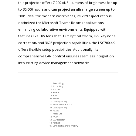
this projector offers 7,000 ANSI Lumens of brightness for up
to 30,000 hours and can project an ultra-large screen up to
300”. Ideal for modern workplaces, its 21:9 aspect ratio is
optimized for Microsoft Teams Rooms applications,
enhancing collaborative environments. Equipped with
features like H/V lens shift, 1.6x optical zoom, H/V keystone
correction, and 360° projection capabilities, the LSC700-4K
offers flexible setup possibilities. Additionally, its
comprehensive LAN control ensures seamless integration
into existing device management networks.
Zoom Ring
Focus Ring
Front IR
Rear IR
RJ45
S/PDIF
USB-A (5V/2A)
HDMI 2.0/HDCP 2.2
USB-A (5V/2A)
RS232
Audio Out
AC In
LED Indicator
Keypad
Lens Shift Control Knob*2