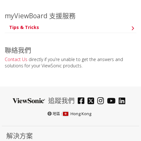
myViewBoard 支援服務
Tips & Tricks
聯絡我們
Contact Us
directly if you’re unable to get the answers and
solutions for your ViewSonic products.
追蹤我們
Hong Kong
地區 :
解決方案