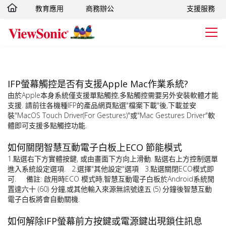
教育應用
商務辦公
支援服務
轉跳至主要內容
IFP螢幕觸控是否有支援Apple Mac作業系統?
由於Apple本身系統僅支援單點觸控,多點觸控需要另外安裝軟體才能
支援. 請前往各機種IFP的產品網頁點選"檔案下載"後,下載並安
裝"MacOS Touch Driver(For Gestures)"或"Mac Gestures Driver"軟
體即可支援多點觸控功能.
如何關閉智慧互動電子白板上ECO 節能模式
1.點選右下方實體按鍵, 或由畫面下方向上滑動. 點選右上方控制選單
進入系統設定選項. 2.選擇"其他設定"選項 3.點選關閉ECO模式即
可. 備註: 啟用時ECO 模式時,智慧互動電子白板於Android系統閒
置達六十 (60) 分鐘,或其他輸入來源無訊號達五 (5) 分鐘後智慧互動
電子白板將會自動關機.
如何解除IFP螢幕前方按鍵或電源鍵出現鎖住訊息