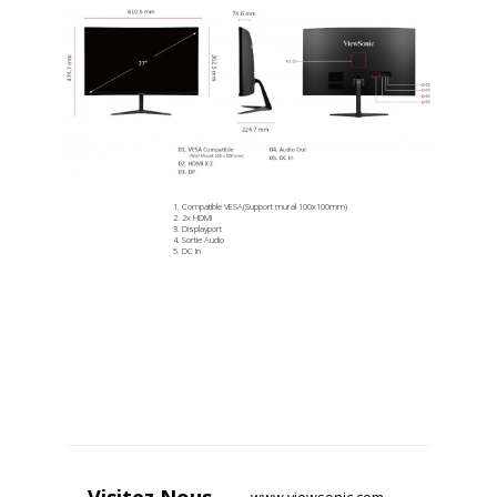
Compatible VESA(Support mural 100x100mm)
2x HDMI
Displayport
Sortie Audio
DC In