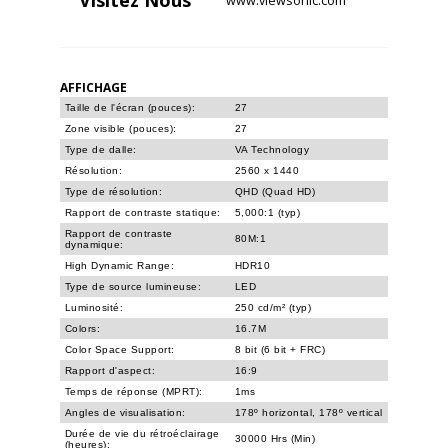
Visitez
Nous
www.viewsonic.com
AFFICHAGE
Taille de l'écran (pouces):
27
Zone visible (pouces):
27
Type de dalle:
VA Technology
Résolution:
2560 x 1440
Type de résolution:
QHD (Quad HD)
Rapport de contraste statique:
5,000:1 (typ)
Rapport de contraste
80M:1
dynamique:
High Dynamic Range:
HDR10
Type de source lumineuse:
LED
Luminosité:
250 cd/m² (typ)
Colors:
16.7M
Color Space Support:
8 bit (6 bit + FRC)
Rapport d'aspect:
16:9
Temps de réponse (MPRT):
1ms
Angles de visualisation:
178º horizontal, 178º vertical
Durée de vie du rétroéclairage
30000 Hrs (Min)
(heures):