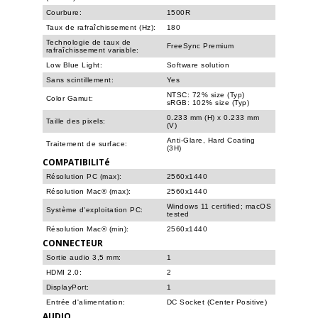
Courbure:
1500R
Taux de rafraîchissement (Hz):
180
Technologie de taux de
FreeSync Premium
rafraîchissement variable:
Low Blue Light:
Software solution
Sans scintillement:
Yes
NTSC: 72% size (Typ)
Color Gamut:
sRGB: 102% size (Typ)
0.233 mm (H) x 0.233 mm
Taille des pixels:
(V)
Anti-Glare, Hard Coating
Traitement de surface:
(3H)
COMPATIBILITé
Résolution PC (max):
2560x1440
Résolution Mac® (max):
2560x1440
Windows 11 certified; macOS
Système d'exploitation PC:
tested
Résolution Mac® (min):
2560x1440
CONNECTEUR
Sortie audio 3,5 mm:
1
HDMI 2.0:
2
DisplayPort:
1
Entrée d'alimentation:
DC Socket (Center Positive)
AUDIO