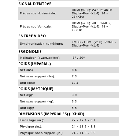
SIGNAL D'ENTRéE
HDMI (v2.0): 24 ~ 214KHz,
Fréquence Horizontale:
DisplayPort (v1.4): 24 ~
264KHz
HDMI (v2.0): 48 ~ 144Hz,
Fréquence Verticale:
DisplayPort (v1.4): 48 ~
180Hz
ENTRéE VIDéO
TMDS - HDMI (v2.0), PCI-E -
Synchronisation numérique:
DisplayPort (v1.4)
ERGONOMIE
Inclinaison (avant/arrière):
-5º / 20º
POIDS (IMPéRIAL)
Net (lbs):
8.6
Net sans support (lbs):
7.3
Brut (lbs):
12.1
POIDS (MéTRIQUE)
Net (kg):
3.9
Net sans support (kg):
3.3
Brut (kg):
5.5
DIMENSIONS (IMPéRIALES) (LXHXD)
Emballage (in.):
27 x 17.4 x 6.1
Physique (in.):
24 x 18.7 x 8.8
Physique sans support (in.):
24 x 14.3 x 2.9