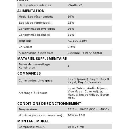
Haut-parleurs internes:
2Watts x2
ALIMENTATION
Mode Eco (économisé):
19W
Eco Mode (optimized):
22W
Consommation (typique):
26W
Consommation (max):
31W
Tension:
AC 100-240V
En veille:
0.5W
Alimentation électrique:
External Power Adaptor
MATéRIEL SUPPLéMENTAIRE
Fente de verrouillage
1
Kensington:
COMMANDES
Key 1 (power), Key 2, Key 3,
Commandes physiques:
Key 4, Key 5 (favorite)
Input Select, Audio Adjust,
ViewMode, Color Adjust,
Affichage à l'écran:
Manual Image Adjust, Setup
Menu
CONDITIONS DE FONCTIONNEMENT
Température:
32°F to 104°F (0°C to 40°C)
Humidité (sans condensation):
20% to 90%
MONTAGE MURAL
Compatible VESA:
75 x 75 mm