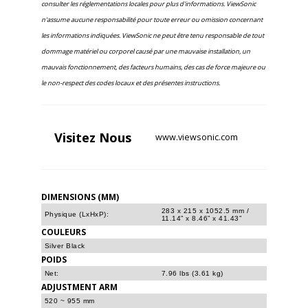
consulter les réglementations locales pour plus d'informations. ViewSonic
n'assume aucune responsabilité pour toute erreur ou omission concernant
les informations indiquées. ViewSonic ne peut être tenu responsable de tout
dommage matériel ou corporel causé par une mauvaise installation, un
mauvais fonctionnement, des facteurs humains, des cas de force majeure ou
le non-respect des codes locaux et des présentes instructions.
Visitez
Nous
www.viewsonic.com
DIMENSIONS (MM)
283 x 215 x 1052.5 mm /
Physique (LxHxP):
11.14” x 8.46” x 41.43”
COULEURS
Silver Black
POIDS
Net:
7.96 lbs (3.61 kg)
ADJUSTMENT ARM
520 ~ 955 mm