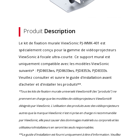
Produit
Description
Le kit de fixation murale ViewSonic PJ-WMK-401 est
spécialement conçu pour la gamme de vidéoprojecteurs
ViewSonic à focale ultra-courte. Ce support mural est
uniquement compatible avec les modèles ViewSonic
suivants* : PJD8653ws, PJD8633ws, PJD8353s, PJD8333s.
Veuillez consulter et suivre le guide d'installation avant
d'acheter et d'installer les produits**.
*Tous les kits de fixation murale universels ViewSonic® (les "produits") ne
prennent en charge que les modèles de vidéoprojecteurs ViewSonic®
désignés par ViewSonic. L'utilisation des produits avec des vidéoprojecteurs
autres que la marque ViewSonic n'est ni prise en charge ni recommandée
par ViewSonic, elle peut causer des dommages matériels ou corporels et les
utilisateurs/installateurs en seront les seuls responsables.
**Le guide d'installation est fourni uniquement à titre d'information. Veuillez