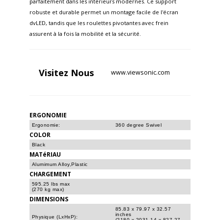
parfaitement dans les intérieurs modernes. Ce support
robuste et durable permet un montage facile de l'écran
dvLED, tandis que les roulettes pivotantes avec frein
assurent à la fois la mobilité et la sécurité. ​
Visitez
Nous
www.viewsonic.com
ERGONOMIE
Ergonomie:
360 degree Swivel
COLOR
Black
MATéRIAU
Alumimum Alloy,Plastic
CHARGEMENT
595.25 lbs max
(270 kg max)
DIMENSIONS
85.83 x 79.97 x 32.57
inches
Physique (LxHxP):
(2180 x 2031.14 x 827.27