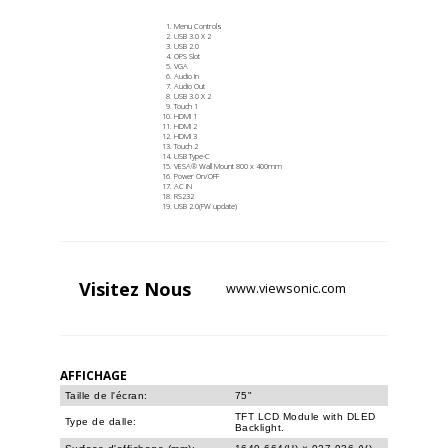
Menu Controls
USB 3.0 X 2
USB 2.0
OPS Slot
VGA
Audio In
Audio Out
USB 3.0 X 2
Touch 1
HDMI 1
HDMI 2
HDMI 3
Touch 2
USB Type-C
VESA® Wall Mount 800 x 400mm
Power On/OFF
AC IN
RS232
USB 2.0(FW update)
Visitez
Nous
www.viewsonic.com
AFFICHAGE
Taille de l'écran:
75"
TFT LCD Module with DLED
Type de dalle:
Backlight.