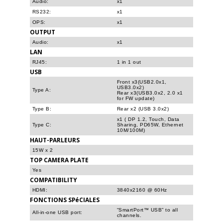
Audio:
x1
RS232:
x1
OPS:
x1
OUTPUT
Audio:
x1
LAN
RJ45:
1 in 1 out
USB
Front x3(USB2.0x1,
USB3.0x2)
Type A:
Rear x3(USB3.0x2, 2.0 x1
for FW update)
Type B:
Rear x2 (USB 3.0x2)
x1 ( DP 1.2, Touch, Data
Type C:
Sharing, PD65W, Ethernet
10M/100M)
HAUT-PARLEURS
15W x 2
TOP CAMERA PLATE
Yes
COMPATIBILITY
HDMI:
3840x2160 @ 60Hz
FONCTIONS SPéCIALES
“SmartPort™ USB” to all
All-in-one USB port:
channels.