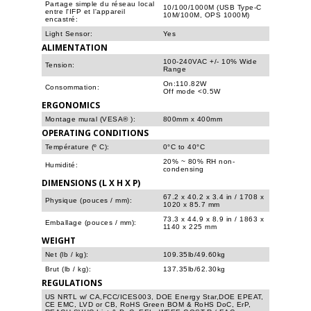
Partage simple du réseau local
10/100/1000M (USB Type-C
entre l'IFP et l'appareil
10M/100M, OPS 1000M)
encastré:
Light Sensor:
Yes
ALIMENTATION
100-240VAC +/- 10% Wide
Tension:
Range
On:110.82W
Consommation:
Off mode <0.5W
ERGONOMICS
Montage mural (VESA® ):
800mm x 400mm
OPERATING CONDITIONS
Température (º C):
0°C to 40°C
20% ~ 80% RH non-
Humidité:
condensing
DIMENSIONS (L X H X P)
67.2 x 40.2 x 3.4 in / 1708 x
Physique (pouces / mm):
1020 x 85.7 mm
73.3 x 44.9 x 8.9 in / 1863 x
Emballage (pouces / mm):
1140 x 225 mm
WEIGHT
Net (lb / kg):
109.35lb/49.60kg
Brut (lb / kg):
137.35lb/62.30kg
REGULATIONS
US NRTL w/ CA,FCC/ICES003, DOE Energy Star,DOE EPEAT,
CE EMC, LVD or CB, RoHS Green BOM & RoHS DoC, ErP,