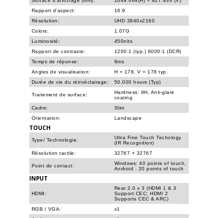
Surface d'affichage (mm):
1649.664(H) × 927.936 (V)
Rapport d'aspect:
16:9
Résolution:
UHD 3840x2160
Colors:
1.07G
Luminosité:
450nits
Rapport de contraste:
1200:1 (typ.) 6000:1 (DCR)
Temps de réponse:
8ms
Angles de visualisation:
H = 178, V = 178 typ.
Durée de vie du rétroéclairage:
50,000 hours (Typ)
Hardness: 9H, Anti-glare
Traitement de surface:
coating
Cadre:
Slim
Orientation:
Landscape
TOUCH
Ultra Fine Touch Techology
Type/ Technologie:
(IR Recognition)
Résolution tactile:
32767 × 32767
Windows: 40 points of touch,
Point de contact:
Android : 20 points of touch
INPUT
Rear 2.0 x 3 (HDMI 1 & 3
HDMI:
Support CEC; HDMI 2
Supports CEC & ARC)
RGB / VGA:
x1