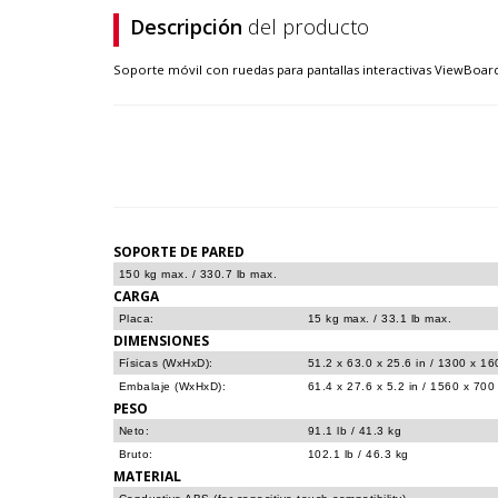
Descripción
del producto
Soporte móvil con ruedas para pantallas interactivas ViewBoard
SOPORTE DE PARED
150 kg max. / 330.7 lb max.
CARGA
Placa:
15 kg max. / 33.1 lb max.
DIMENSIONES
Físicas (WxHxD):
51.2 x 63.0 x 25.6 in / 1300 x 1
Embalaje (WxHxD):
61.4 x 27.6 x 5.2 in / 1560 x 70
PESO
Neto:
91.1 lb / 41.3 kg
Bruto:
102.1 lb / 46.3 kg
MATERIAL