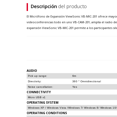
Descripción
del producto
El Micrófono de Expansión ViewSonic VB-MIC-201 ofrece mayor 
videoconferencias todo en uno VB-CAM-201, amplía el radio de
expansión ViewSonic VB-MIC-201 permite a los participantes sil
AUDIO
Pick up range:
6m
Directivity:
360 ° Omnidirectional
Noise cancellation:
Yes
CONNECTIVITY
Micro USB x1
OPERATING SYSTEM
Windows XP / Windows Vista /Windows 7/ Windows 8/ Windows 10/
OPERATING CONDITIONS