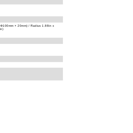
Φ100mm × 20mm) / Radius 1.88in x
in)