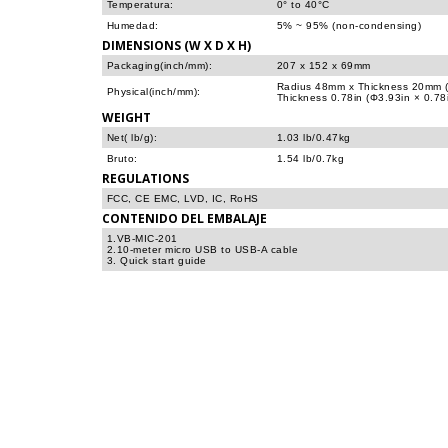
Temperatura:
0° to 40°C
Humedad:
5% ~ 95% (non-condensing)
DIMENSIONS (W X D X H)
Packaging(inch/mm):
207 x 152 x 69mm
Radius 48mm x Thickness 20mm (
Physical(inch/mm):
Thickness 0.78in (Φ3.93in × 0.78
WEIGHT
Net( lb/g):
1.03 lb/0.47kg
Bruto:
1.54 lb/0.7kg
REGULATIONS
FCC, CE EMC, LVD, IC, RoHS
CONTENIDO DEL EMBALAJE
1.VB-MIC-201
2.10-meter micro USB to USB-A cable
3. Quick start guide