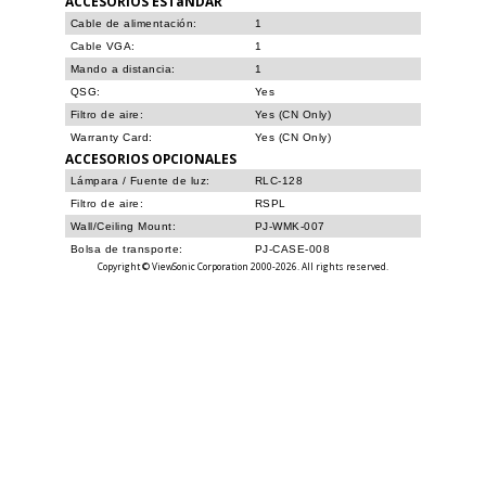
ACCESORIOS ESTáNDAR
Cable de alimentación:
1
Cable VGA:
1
Mando a distancia:
1
QSG:
Yes
Filtro de aire:
Yes (CN Only)
Warranty Card:
Yes (CN Only)
ACCESORIOS OPCIONALES
Lámpara / Fuente de luz:
RLC-128
Filtro de aire:
RSPL
Wall/Ceiling Mount:
PJ-WMK-007
Bolsa de transporte:
PJ-CASE-008
Copyright © ViewSonic Corporation 2000-2026. All rights reserved.