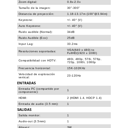
Zoom digital:
0.8x-2.0x
Tamaño de la imagen:
30"-300"
Distancia de proyección:
1.18-13.17m (100"@3.94m)
Keystone:
+/- 40° (V)
Auto Keystone:
+/- 40° (V)
Ruido audible (Normal):
34dB
Ruido Audible (Eco):
25dB
Input Lag:
33.2ms
VGA(640 x 480) to
Resoluciones soportadas:
FullHD(1920 x 1080)
480i, 480p, 576i, 576p,
Compatibilidad con HDTV:
720p, 1080i, 1080p
Frecuencia horizontal:
15K-102KHz
Velocidad de exploración
23-120Hz
vertical:
ENTRADAS
Entrada PC (compartido por
1
componente):
HDMI:
2 (HDMI 1.4, HDCP 1.4)
Entrada de audio (3.5 mm):
1
SALIDAS
Salida monitor:
1
Audio-out (3.5mm):
1
Altavoz:
3W