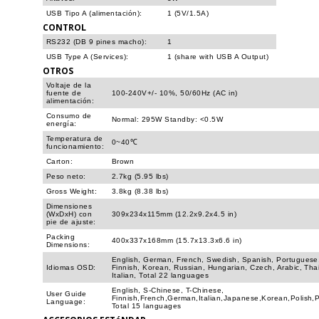
USB Tipo A (alimentación):
1 (5V/1.5A)
CONTROL
RS232 (DB 9 pines macho):
1
USB Type A (Services):
1 (share with USB A Output)
OTROS
Voltaje de la
fuente de
100-240V+/- 10%, 50/60Hz (AC in)
alimentación:
Consumo de
Normal: 295W Standby: <0.5W
energía:
Temperatura de
0~40℃
funcionamiento:
Carton:
Brown
Peso neto:
2.7kg (5.95 lbs)
Gross Weight:
3.8kg (8.38 lbs)
Dimensiones
(WxDxH) con
309x234x115mm (12.2x9.2x4.5 in)
pie de ajuste:
Packing
400x337x168mm (15.7x13.3x6.6 in)
Dimensions:
English, German, French, Swedish, Spanish, Portuguese,
Idiomas OSD:
Finnish, Korean, Russian, Hungarian, Czech, Arabic, Tha
Italian, Total 22 languages
English, S-Chinese, T-Chinese,
User Guide
Finnish,French,German,Italian,Japanese,Korean,Polish,
Language:
Total 15 languages