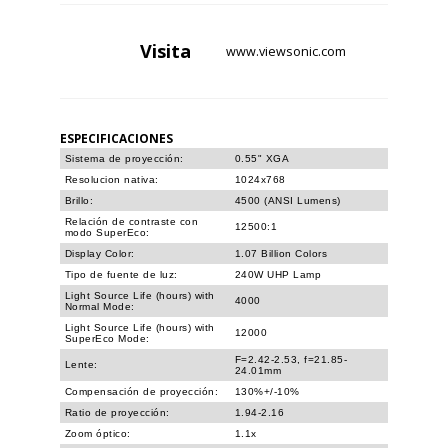
Visita
www.viewsonic.com
ESPECIFICACIONES
Sistema de proyección:
0.55" XGA
Resolucion nativa:
1024x768
Brillo:
4500 (ANSI Lumens)
Relación de contraste con
12500:1
modo SuperEco:
Display Color:
1.07 Billion Colors
Tipo de fuente de luz:
240W UHP Lamp
Light Source Life (hours) with
4000
Normal Mode:
Light Source Life (hours) with
12000
SuperEco Mode:
F=2.42-2.53, f=21.85-
Lente:
24.01mm
Compensación de proyección:
130%+/-10%
Ratio de proyección:
1.94-2.16
Zoom óptico:
1.1x