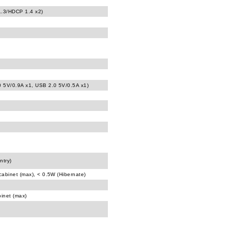
1.3/HDCP 1.4 x2)
0 5V/0.9A x1, USB 2.0 5V/0.5A x1)
ntry)
cabinet (max), < 0.5W (Hibernate)
binet (max)