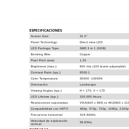
ESPECIFICACIONES
Screen Size:
31.5"
Panel Technology:
Direct view LED
LED Package Type:
SMD 3 in 1 (GOB)
Bonding Wire:
Copper
Pixel Pitch (mm):
1.25
Brightness (max.):
600 nits (100 levels adjustable)
Contrast Ratio (typ.):
6500:1
Color Temperature:
3000K -10000K
Orientación:
Landscape
Viewing Angles (typ.):
H = 170, V = 170
LED Lifetime (typ.):
100,000 Hours
Resoluciones soportadas:
VGA(640 x 480) to 4K(3840 x 2
Compatibilidad con HDTV:
480p, 576p, 720p, 1080p, 2160p
Frecuencia horizontal:
31K-94kHz
Velocidad de exploración
56-85Hz
vertical: