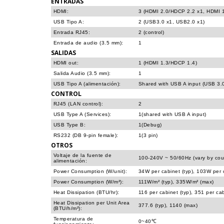
ENTRADAS
HDMI:
3 (HDMI 2.0/HDCP 2.2 x1, HDMI 
USB Tipo A:
2 (USB3.0 x1, USB2.0 x1)
Entrada RJ45:
2 (control)
Entrada de audio (3.5 mm):
1
SALIDAS
HDMI out:
1 (HDMI 1.3/HDCP 1.4)
Salida Audio (3.5 mm):
1
USB Tipo A (alimentación):
Shared with USB A input (USB 3.
CONTROL
RJ45 (LAN control):
2
USB Type A (Services):
1(shared with USB A input)
USB Type B:
1(Debug)
RS232 (DB 9-pin female):
1(3 pin)
OTROS
Voltaje de la fuente de
100-240V ~ 50/60Hz (vary by cou
alimentación:
Power Consumption (W/unit):
34W per cabinet (typ), 103W per 
Power Consumption (W/m²):
111W/m² (typ), 335W/m² (max)
Heat Dissipation (BTU/hr):
116 per cabinet (typ), 351 per ca
Heat Dissipation per Unit Area
377.6 (typ), 1140 (max)
(BTU/h/m²):
Temperatura de
0~40℃