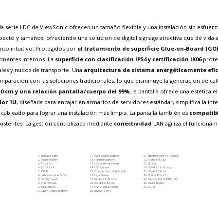
a serie LDC de ViewSonic ofrecen un tamaño flexible y una instalación sin esfuer
ecto y tamaños, ofreciendo una solucion de digital signage atractiva que dé vida a
nto intuitivo. Protegidos por
el tratamiento de superficie Glue-on-Board (GO
onentes internos. La
superficie con clasificación IP54 y certificación IK06
proteg
ales y nudos de transporte. Una
arquitectura de sistema energéticamente efic
aración con las soluciones tradicionales, lo que disminuye la generación de calor
10 cm y una relación pantalla/cuerpo del 99%
, la pantalla ofrece una estética
dor 1U
, diseñada para encajar en armarios de servidores estándar, simplifica la in
l cableado para lograr una instalación más limpia. La pantalla también es
compatibl
existentes. La gestión centralizada mediante
conectividad
LAN agiliza el funcionami
Indicator Light
Input Source Buttons
Ethernet Port x6 (Output)
Power Button
Function Buttons
Audio In & Out
AC In x2
USB-A (Front Panel)
3D Out
AC Out x4
USB Control
HDMI 2.0 In & Loop
RS232
Ethernet Port x2 (Control)
HDMI 1.3 In x2
LAN Control In & Out
Light Sensor
Optical Port x2
Display Panel
Genlock In & Loop
Monitor Out (HDMI 1.3)
Control Knob
3G-SDI In & Loop
Power Button
Back Button
USB-A (Rear Panel)
AC In
Layer Control Buttons
RS232 (3-Pin)