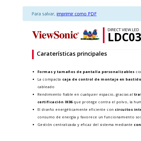
Para salvar,
imprimir como PDF
DIRECT VIEW LED
LDC03
Caraterísticas principales
Formas y tamaños de
pantalla personalizables
c
La compacta
caja de control de montaje en bastido
cableado
Rendimiento fiable en cualquier espacio, gracias al
tra
certificación IK06
que protege contra el polvo, la hu
El diseño energéticamente eficiente con
circuitos in
consumo de energía y favorece un funcionamiento sos
Gestión centralizada y eficaz del sistema mediante
con