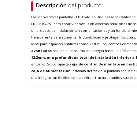
Descripción
del producto
Las innovadoras pantallas LED Todo en Uno personalizables de l
LDC031G-251 para crear videowalls en diversas relaciones de asp
un proceso de instalación sin complicaciones y un funcionamie
transparente para aumentar la durabilidad y proteger los comp
ideal para espacios públicos como vestíbulos, centros comerci
avanzados
reduce el consumo de energía hasta un 40% en comp
42.2mm, una profundidad total de instalación inferior a 
entorno. Su compacta
caja de control de montaje en basti
caja de alimentación
instalada detrás de la pantalla reduce e
una integración flexible con las infraestructuras audiovisuales 