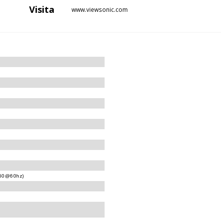
Visita
www.viewsonic.com
160@60hz)