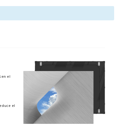
cen el
educe el