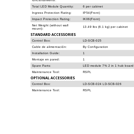
funcionamiento:
Total LED Module Quantity:
6 per cabinet
Ingress Protection Rating:
IP54(Front)
Impact Protection Rating:
IK06(Front)
Net Weight (without wall
13.49 lbs (6.1 kg) per cabinet
mount):
STANDARD ACCESSORIES
Control Box:
LD-SCB-025
Cable de alimentación:
By Configuration
Installation Guide:
1
Montaje en pared:
1
Spare Parts:
LED module 7% 2 in 1 hub board 
Maintenance Tool:
RSPL
OPTIONAL ACCESSORIES
Control Box:
LD-SCB-024 LD-SCB-026
Maintenance Tool:
RSPL