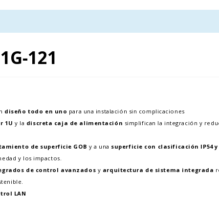
1G-121
on
diseño todo en uno
para una instalación sin complicaciones
r 1U
y la
discreta caja de alimentación
simplifican la integración y redu
tamiento de superficie GOB
y a una
superficie con clasificación IP54 y
medad y los impactos.
tegrados de control avanzados
y
arquitectura de sistema integrada
r
tenible.
trol LAN