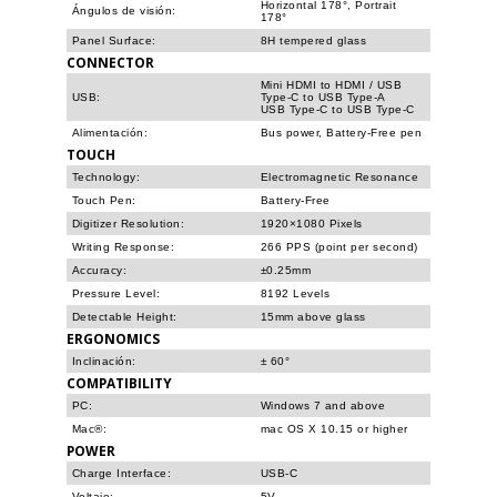
Horizontal 178°, Portrait
Ángulos de visión:
178°
Panel Surface:
8H tempered glass
CONNECTOR
Mini HDMI to HDMI / USB
USB:
Type-C to USB Type-A
USB Type-C to USB Type-C
Alimentación:
Bus power, Battery-Free pen
TOUCH
Technology:
Electromagnetic Resonance
Touch Pen:
Battery-Free
Digitizer Resolution:
1920×1080 Pixels
Writing Response:
266 PPS (point per second)
Accuracy:
±0.25mm
Pressure Level:
8192 Levels
Detectable Height:
15mm above glass
ERGONOMICS
Inclinación:
± 60°
COMPATIBILITY
PC:
Windows 7 and above
Mac®:
mac OS X 10.15 or higher
POWER
Charge Interface:
USB-C
Voltaje:
5V