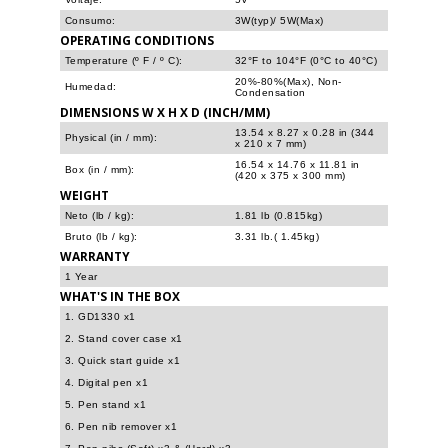
Consumo:
3W(typ)/ 5W(Max)
OPERATING CONDITIONS
Temperature (º F / º C):
32°F to 104°F (0°C to 40°C)
20%-80%(Max), Non-
Humedad:
Condensation
DIMENSIONS W X H X D (INCH/MM)
13.54 x 8.27 x 0.28 in (344
Physical (in / mm):
x 210 x 7 mm)
16.54 x 14.76 x 11.81 in
Box (in / mm):
(420 x 375 x 300 mm)
WEIGHT
Neto (lb / kg):
1.81 lb (0.815kg)
Bruto (lb / kg):
3.31 lb.( 1.45kg)
WARRANTY
1 Year
WHAT'S IN THE BOX
1. GD1330 x1
2. Stand cover case x1
3. Quick start guide x1
4. Digital pen x1
5. Pen stand x1
6. Pen nib remover x1