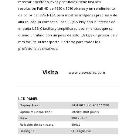
mostrar bocetos suaves y naturales, tiene una alta
resolución Full HD de 1920 x 1080 píxeles y un rendimiento
de color del 88% NTSC para mostrar imágenes precisas y de
alta calidad, la compatibilidad Plug & Play con la interfaz de
entrada USB-C facilita y simplifica su uso, mientras que su
diseño ultrafino con un peso de sólo 0,8 kg y un grosor de 7
mm facilita su transporte. Perfecta para todos los
profesionales creativos.
Visita
www.viewsonic.com
LCD PANEL
13.3 inch（294×165mm）
Display Area:
Optimum Resolution:
1920×1080 pixels
Brillo:
300 cd/m²
Relación de contraste:
800:1
Backlight:
LED light-bar