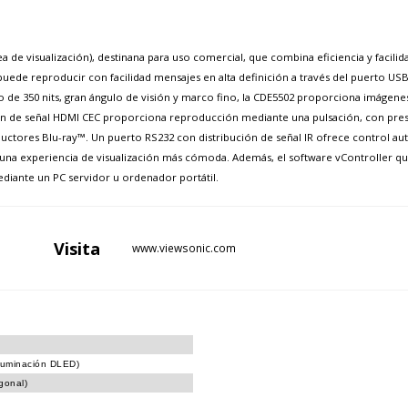
rea de visualización), destinana para uso comercial, que combina eficiencia y facili
uede reproducir con facilidad mensajes en alta definición a través del puerto USB
lo de 350 nits, gran ángulo de visión y marco fino, la CDE5502 proporciona imágene
ón de señal HDMI CEC proporciona reproducción mediante una pulsación, con prest
ores Blu-ray™. Un puerto RS232 con distribución de señal IR ofrece control autom
ra una experiencia de visualización más cómoda. Además, el software vController qu
ediante un PC servidor u ordenador portátil.
Visita
www.viewsonic.com
iluminación DLED)
gonal)