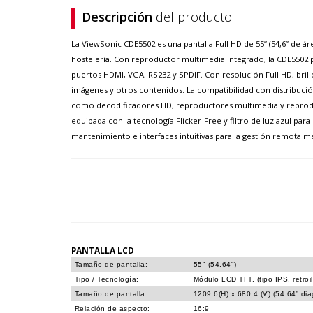
Descripción
del producto
La ViewSonic CDE5502 es una pantalla Full HD de 55’’ (54,6” de á
hostelería. Con reproductor multimedia integrado, la CDE5502 p
puertos HDMI, VGA, RS232 y SPDIF. Con resolución Full HD, bril
imágenes y otros contenidos. La compatibilidad con distribuci
como decodificadores HD, reproductores multimedia y reproduct
equipada con la tecnología Flicker-Free y filtro de luz azul pa
mantenimiento e interfaces intuitivas para la gestión remota m
PANTALLA LCD
Tamaño de pantalla:
55" (54.64")
Tipo / Tecnología:
Módulo LCD TFT. (tipo IPS, retro
Tamaño de pantalla:
1209.6(H) x 680.4 (V) (54.64” dia
Relación de aspecto:
16:9