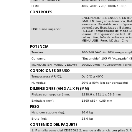
HDMI:
480i, 480p,720p,1080i,1080p
CONTROLES
ENCENDIDO, SILENCIAR, ENTRA
IMAGEN: Imagen automática, Brill
avanzada, Restablecer configur
automático, Ecualizador, Balance
OSD físico superior:
RELOJ: Temporizador de modo 
Idioma, Configuración de PC, Bl
del monitor, Info de software actu
MENÚ USB: Foto, Música, Cine
POTENCIA
Tensión:
100-240 VAC +/- 10% rango ampli
Consumo:
"Encendido" 105 W "Apagado" (S
MONTAJE EN PARED(VESA®):
200x200mm / 400x400mm; Tornill
CONDICIONES DE USO
Temperatura (ºF/ºC):
De 0°C a 40°C
Humedad:
20% a 80% (sin condensación)
DIMENSIONES (AN X AL X F) (MM)
Físicas con soporte (mm):
1238.6 x 711.1 x 59.9 mm
Embalaje (mm):
1365 x864 x185 mm
PESO
Neto con soporte (kg):
16.0 kg
Bruto (kg):
23.0 kg
CONTENIDO DEL PAQUETE
1. Pantalla comercial CDE5502 2. mando a distancia con pilas 3. 