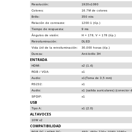
Resolución:
1920x1080
Colores:
16.7M de colores
Brillo:
350 nits
Relación de contraste:
1200:1 (típ.)
Tiempo de respuesta:
9 ms
Ángulos de visión:
H = 178, V = 178 (típ.)
Retroiluminación:
DLED
Vida útil de la retroiluminación:
30,000 horas (típ.)
Dureza:
Anti-brillo 3H
ENTRADA
HDMI:
x2 (1.4)
RGB / VGA:
x1
Audio:
x1(Toma de 3,5 mm)
RS232:
x1
Audio:
x1 (salida auriculares) (conector
SPDIF:
x1
USB
Tipo A:
x1 (2.0)
ALTAVOCES
10W x2
COMPATIBILIDAD
RGB PC / HDMI PC:
480i, 480p,720p,1080i,1080p