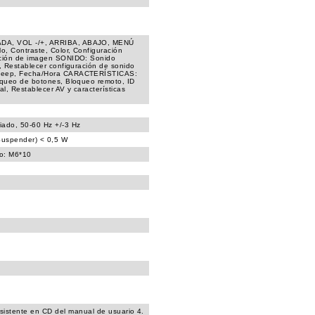
DA, VOL -/+, ARRIBA, ABAJO, MENÚ
o, Contraste, Color, Configuración
ación de imagen SONIDO: Sonido
, Restablecer configuración de sonido
Sleep, Fecha/Hora CARACTERÍSTICAS:
oqueo de botones, Bloqueo remoto, ID
al, Restablecer AV y características
ado, 50-60 Hz +/-3 Hz
uspender) < 0,5 W
o: M6*10
Asistente en CD del manual de usuario 4.