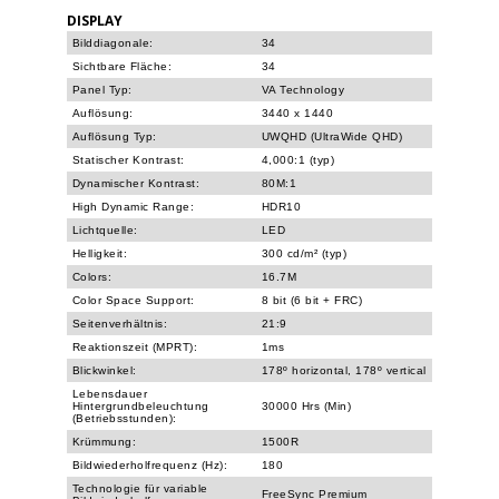
DISPLAY
Bilddiagonale:
34
Sichtbare Fläche:
34
Panel Typ:
VA Technology
Auflösung:
3440 x 1440
Auflösung Typ:
UWQHD (UltraWide QHD)
Statischer Kontrast:
4,000:1 (typ)
Dynamischer Kontrast:
80M:1
High Dynamic Range:
HDR10
Lichtquelle:
LED
Helligkeit:
300 cd/m² (typ)
Colors:
16.7M
Color Space Support:
8 bit (6 bit + FRC)
Seitenverhältnis:
21:9
Reaktionszeit (MPRT):
1ms
Blickwinkel:
178º horizontal, 178º vertical
Lebensdauer
Hintergrundbeleuchtung
30000 Hrs (Min)
(Betriebsstunden):
Krümmung:
1500R
Bildwiederholfrequenz (Hz):
180
Technologie für variable
FreeSync Premium