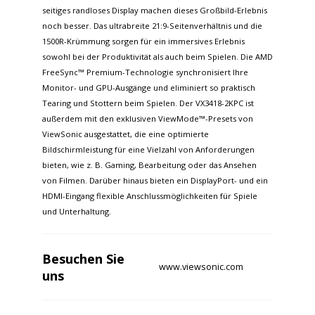
seitiges randloses Display machen dieses Großbild-Erlebnis
noch besser. Das ultrabreite 21:9-Seitenverhältnis und die
1500R-Krümmung sorgen für ein immersives Erlebnis
sowohl bei der Produktivität als auch beim Spielen. Die AMD
FreeSync™ Premium-Technologie synchronisiert Ihre
Monitor- und GPU-Ausgänge und eliminiert so praktisch
Tearing und Stottern beim Spielen. Der VX3418-2KPC ist
außerdem mit den exklusiven ViewMode™-Presets von
ViewSonic ausgestattet, die eine optimierte
Bildschirmleistung für eine Vielzahl von Anforderungen
bieten, wie z. B. Gaming, Bearbeitung oder das Ansehen
von Filmen. Darüber hinaus bieten ein DisplayPort- und ein
HDMI-Eingang flexible Anschlussmöglichkeiten für Spiele
und Unterhaltung.
Besuchen Sie
www.viewsonic.com
uns