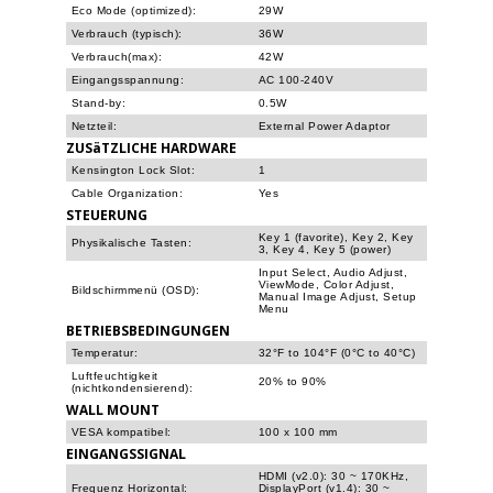
Eco Mode (optimized):
29W
Verbrauch (typisch):
36W
Verbrauch(max):
42W
Eingangsspannung:
AC 100-240V
Stand-by:
0.5W
Netzteil:
External Power Adaptor
ZUSäTZLICHE HARDWARE
Kensington Lock Slot:
1
Cable Organization:
Yes
STEUERUNG
Key 1 (favorite), Key 2, Key
Physikalische Tasten:
3, Key 4, Key 5 (power)
Input Select, Audio Adjust,
ViewMode, Color Adjust,
Bildschirmmenü (OSD):
Manual Image Adjust, Setup
Menu
BETRIEBSBEDINGUNGEN
Temperatur:
32°F to 104°F (0°C to 40°C)
Luftfeuchtigkeit
20% to 90%
(nichtkondensierend):
WALL MOUNT
VESA kompatibel:
100 x 100 mm
EINGANGSSIGNAL
HDMI (v2.0): 30 ~ 170KHz,
Frequenz Horizontal:
DisplayPort (v1.4): 30 ~