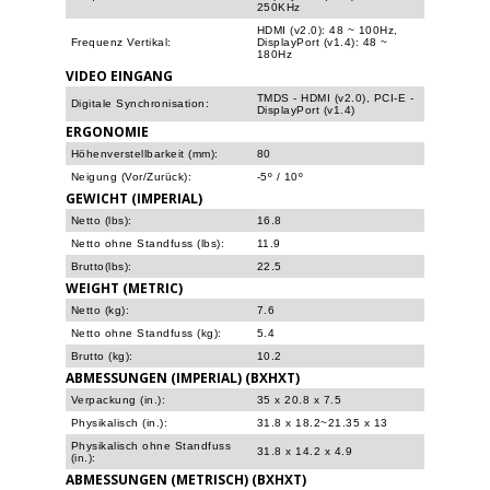
250KHz
HDMI (v2.0): 48 ~ 100Hz,
Frequenz Vertikal:
DisplayPort (v1.4): 48 ~
180Hz
VIDEO EINGANG
TMDS - HDMI (v2.0), PCI-E -
Digitale Synchronisation:
DisplayPort (v1.4)
ERGONOMIE
Höhenverstellbarkeit (mm):
80
Neigung (Vor/Zurück):
-5º / 10º
GEWICHT (IMPERIAL)
Netto (lbs):
16.8
Netto ohne Standfuss (lbs):
11.9
Brutto(lbs):
22.5
WEIGHT (METRIC)
Netto (kg):
7.6
Netto ohne Standfuss (kg):
5.4
Brutto (kg):
10.2
ABMESSUNGEN (IMPERIAL) (BXHXT)
Verpackung (in.):
35 x 20.8 x 7.5
Physikalisch (in.):
31.8 x 18.2~21.35 x 13
Physikalisch ohne Standfuss
31.8 x 14.2 x 4.9
(in.):
ABMESSUNGEN (METRISCH) (BXHXT)