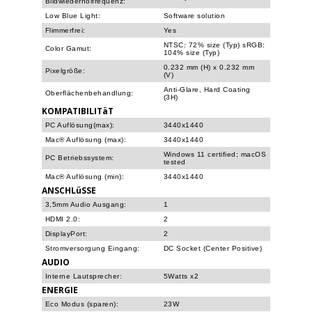
Bildwiederholfrequenz:
Low Blue Light:
Software solution
Flimmerfrei:
Yes
NTSC: 72% size (Typ) sRGB:
Color Gamut:
104% size (Typ)
0.232 mm (H) x 0.232 mm
Pixelgröße:
(V)
Anti-Glare, Hard Coating
Oberflächenbehandlung:
(3H)
KOMPATIBILITäT
PC Auflösung(max):
3440x1440
Mac® Auflösung (max):
3440x1440
Windows 11 certified; macOS
PC Betriebssystem:
tested
Mac® Auflösung (min):
3440x1440
ANSCHLüSSE
3,5mm Audio Ausgang:
1
HDMI 2.0:
2
DisplayPort:
2
Stromversorgung Eingang:
DC Socket (Center Positive)
AUDIO
Interne Lautsprecher:
5Watts x2
ENERGIE
Eco Modus (sparen):
23W