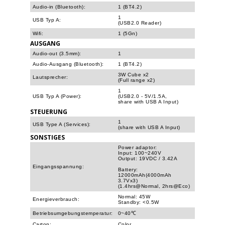
Audio-in (Bluetooth):
1 (BT4.2)
1
USB Typ A:
(USB2.0 Reader)
Wifi:
1 (5Gn)
AUSGANG
Audio-out (3.5mm):
1
Audio-Ausgang (Bluetooth):
1 (BT4.2)
3W Cube x2
Lautsprecher:
(Full range x2)
1
USB Typ A (Power):
(USB2.0 - 5V/1.5A,
share with USB A Input)
STEUERUNG
1
USB Type A (Services):
(share with USB A Input)
SONSTIGES
Power adaptor:
Input: 100~240V
Output: 19VDC / 3.42A
Eingangsspannung:
Battery:
12000mAh(4000mAh
3.7Vx3)
(1.4hrs@Normal, 2hrs@Eco)
Normal: 45W
Energieverbrauch:
Standby: <0.5W
Betriebsumgebungstemperatur:
0~40℃
Carton:
Color