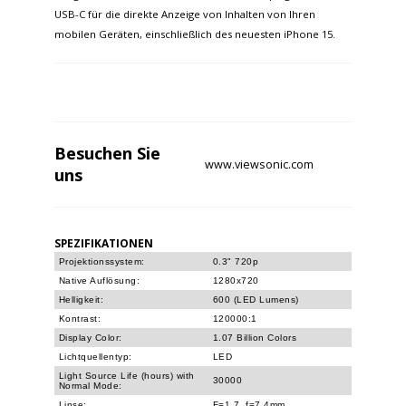
USB-C für die direkte Anzeige von Inhalten von Ihren
mobilen Geräten, einschließlich des neuesten iPhone 15.
Besuchen Sie
www.viewsonic.com
uns
SPEZIFIKATIONEN
Projektionssystem:
0.3" 720p
Native Auflösung:
1280x720
Helligkeit:
600 (LED Lumens)
Kontrast:
120000:1
Display Color:
1.07 Billion Colors
Lichtquellentyp:
LED
Light Source Life (hours) with
30000
Normal Mode:
Linse:
F=1.7, f=7.4mm