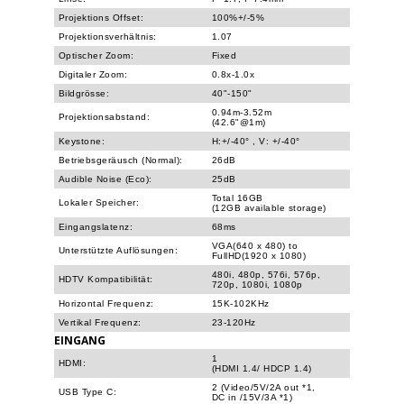
Projektions Offset:
100%+/-5%
Projektionsverhältnis:
1.07
Optischer Zoom:
Fixed
Digitaler Zoom:
0.8x-1.0x
Bildgrösse:
40"-150"
0.94m-3.52m
Projektionsabstand:
(42.6"@1m)
Keystone:
H:+/-40° , V: +/-40°
Betriebsgeräusch (Normal):
26dB
Audible Noise (Eco):
25dB
Total 16GB
Lokaler Speicher:
(12GB available storage)
Eingangslatenz:
68ms
VGA(640 x 480) to
Unterstützte Auflösungen:
FullHD(1920 x 1080)
480i, 480p, 576i, 576p,
HDTV Kompatibilität:
720p, 1080i, 1080p
Horizontal Frequenz:
15K-102KHz
Vertikal Frequenz:
23-120Hz
EINGANG
1
HDMI:
(HDMI 1.4/ HDCP 1.4)
2 (Video/5V/2A out *1,
USB Type C:
DC in /15V/3A *1)