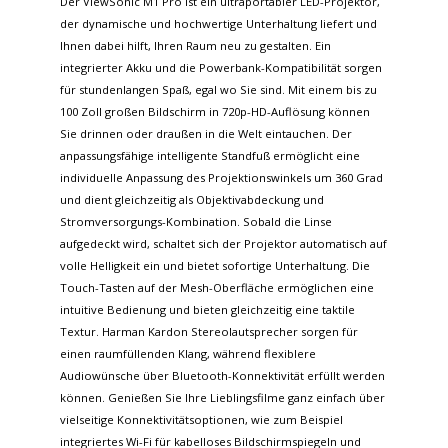
Der ViewSonic M1 Pro ist ein ultraportabler LED-Projektor,
der dynamische und hochwertige Unterhaltung liefert und
Ihnen dabei hilft, Ihren Raum neu zu gestalten. Ein
integrierter Akku und die Powerbank-Kompatibilität sorgen
für stundenlangen Spaß, egal wo Sie sind. Mit einem bis zu
100 Zoll großen Bildschirm in 720p-HD-Auflösung können
Sie drinnen oder draußen in die Welt eintauchen. Der
anpassungsfähige intelligente Standfuß ermöglicht eine
individuelle Anpassung des Projektionswinkels um 360 Grad
und dient gleichzeitig als Objektivabdeckung und
Stromversorgungs-Kombination. Sobald die Linse
aufgedeckt wird, schaltet sich der Projektor automatisch auf
volle Helligkeit ein und bietet sofortige Unterhaltung. Die
Touch-Tasten auf der Mesh-Oberfläche ermöglichen eine
intuitive Bedienung und bieten gleichzeitig eine taktile
Textur. Harman Kardon Stereolautsprecher sorgen für
einen raumfüllenden Klang, während flexiblere
Audiowünsche über Bluetooth-Konnektivität erfüllt werden
können. Genießen Sie Ihre Lieblingsfilme ganz einfach über
vielseitige Konnektivitätsoptionen, wie zum Beispiel
integriertes Wi-Fi für kabelloses Bildschirmspiegeln und