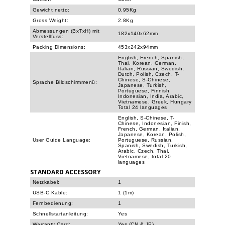
Gewicht netto:
0.95Kg
Gross Weight:
2.8Kg
Abmessungen (BxTxH) mit
182x140x62mm
Verstellfuss:
Packing Dimensions:
453x242x94mm
English, French, Spanish,
Thai, Korean, German,
Italian, Russian, Swedish,
Dutch, Polish, Czech, T-
Chinese, S-Chinese,
Sprache Bildschirmmenü:
Japanese, Turkish,
Portuguese, Finnish,
Indonesian, India, Arabic,
Vietnamese, Greek, Hungary
Total 24 languages
English, S-Chinese, T-
Chinese, Indonesian, Finish,
French, German, Italian,
Japanese, Korean, Polish,
User Guide Language:
Portuguese, Russian,
Spanish, Swedish, Turkish,
Arabic, Czech, Thai,
Vietnamese, total 20
languages
STANDARD ACCESSORY
Netzkabel:
1
USB-C Kable:
1 (1m)
Fernbedienung:
1
Schnellstartanleitung:
Yes
Warranty Card:
Yes (CN & JP)