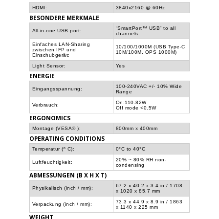
HDMI:
3840x2160 @ 60Hz
BESONDERE MERKMALE
“SmartPort™ USB” to all
All-in-one USB port:
channels.
Einfaches LAN-Sharing
10/100/1000M (USB Type-C
zwischen IFP und
10M/100M, OPS 1000M)
Einschubgerät:
Light Sensor:
Yes
ENERGIE
100-240VAC +/- 10% Wide
Eingangsspannung:
Range
On:110.82W
Verbrauch:
Off mode <0.5W
ERGONOMICS
Montage (VESA® ):
800mm x 400mm
OPERATING CONDITIONS
Temperatur (º C):
0°C to 40°C
20% ~ 80% RH non-
Luftfeuchtigkeit:
condensing
ABMESSUNGEN (B X H X T)
67.2 x 40.2 x 3.4 in / 1708
Physikalisch (inch / mm):
x 1020 x 85.7 mm
73.3 x 44.9 x 8.9 in / 1863
Verpackung (inch / mm):
x 1140 x 225 mm
WEIGHT