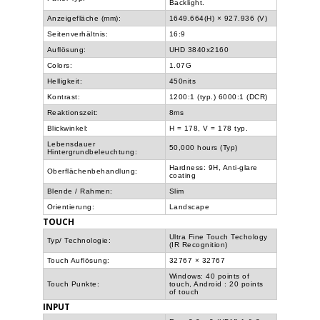
Backlight.
Anzeigefläche (mm):
1649.664(H) × 927.936 (V)
Seitenverhältnis:
16:9
Auflösung:
UHD 3840x2160
Colors:
1.07G
Helligkeit:
450nits
Kontrast:
1200:1 (typ.) 6000:1 (DCR)
Reaktionszeit:
8ms
Blickwinkel:
H = 178, V = 178 typ.
Lebensdauer
50,000 hours (Typ)
Hintergrundbeleuchtung:
Hardness: 9H, Anti-glare
Oberflächenbehandlung:
coating
Blende / Rahmen:
Slim
Orientierung:
Landscape
TOUCH
Ultra Fine Touch Techology
Typ/ Technologie:
(IR Recognition)
Touch Auflösung:
32767 × 32767
Windows: 40 points of
Touch Punkte:
touch, Android : 20 points
of touch
INPUT