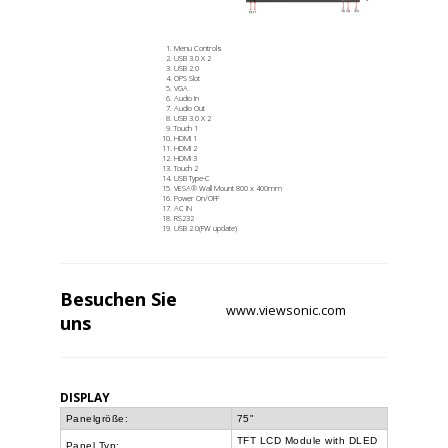
Menu Controls
USB 3.0 X 2
USB 2.0
OPS Slot
VGA
Audio In
Audio Out
USB 3.0 X 2
Touch 1
HDMI 1
HDMI 2
HDMI 3
Touch 2
USB Type-C
VESA® Wall Mount 800 x 400mm
Power On/OFF
AC IN
RS232
USB 2.0(FW update)
Besuchen Sie
www.viewsonic.com
uns
DISPLAY
Panelgröße:
75"
TFT LCD Module with DLED
Panel Typ: