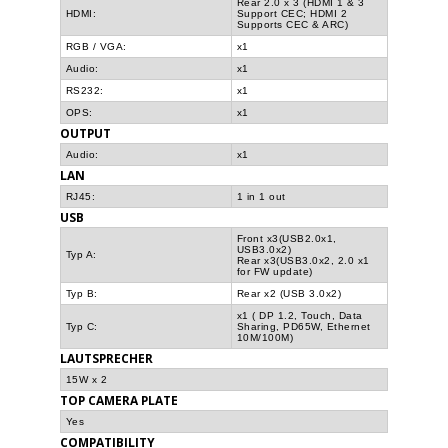
Rear 2.0 x 3 (HDMI 1 & 3
HDMI:
Support CEC; HDMI 2
Supports CEC & ARC)
RGB / VGA:
x1
Audio:
x1
RS232:
x1
OPS:
x1
OUTPUT
Audio:
x1
LAN
RJ45:
1 in 1 out
USB
Front x3(USB2.0x1,
USB3.0x2)
Typ A:
Rear x3(USB3.0x2, 2.0 x1
for FW update)
Typ B:
Rear x2 (USB 3.0x2)
x1 ( DP 1.2, Touch, Data
Typ C:
Sharing, PD65W, Ethernet
10M/100M)
LAUTSPRECHER
15W x 2
TOP CAMERA PLATE
Yes
COMPATIBILITY