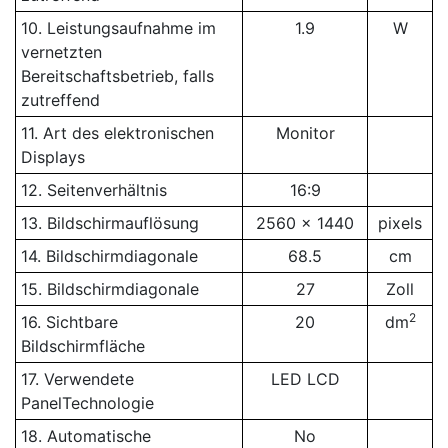
10. Leistungsaufnahme im
1.9
W
vernetzten
Bereitschaftsbetrieb, falls
zutreffend
11. Art des elektronischen
Monitor
Displays
12. Seitenverhältnis
16:9
13. Bildschirmauflösung
2560 x 1440
pixels
14. Bildschirmdiagonale
68.5
cm
15. Bildschirmdiagonale
27
Zoll
2
16. Sichtbare
20
dm
Bildschirmfläche
17. Verwendete
LED LCD
PanelTechnologie
18. Automatische
No